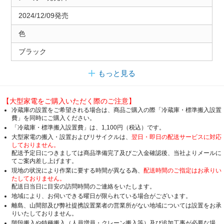
2024/12/09発売
色
ブラック
もっと見る
【大型家電をご購入いただく際のご注意】
冷蔵庫の設置をご希望される場合は、商品ご購入の際「冷蔵庫・標準搬入設置
費」を同時にご購入ください。
「冷蔵庫・標準搬入設置費」は、1,100円（税込）です。
大型家電の搬入・設置およびリサイクルは、
翌日・即日の配送サービスに対応
しておりません。
配送予定日につきましては商品準備完了及びご入金確認後、当社よりメールに
てご案内差し上げます。
現地の状況により作業に要する時間が異なる為、
配送時間のご指定はお承りい
たしておりません。
配送日当日に目安の訪問時間のご連絡をいたします。
地域により、お伺いできる曜日が限られている場合がございます。
離島、山間部及び弊社提携設置業者の営業所がない地域については設置をお承
りいたしておりません。
階段搬入や特種搬入（人員増員・クレーン搬入等）及び追加工事が必要な場