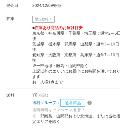
発売日
2024/12/09発売
在庫
限定数終了
■
在庫あり商品のお届け目安
東京都・神奈川県・千葉県・埼玉県：通常2～5日
後
茨城県・栃木県・群馬県・山梨県：通常3～10日
後
愛知県・大阪府・京都府・兵庫県：通常7～10日
後
※一部地域・離島・山間部除く
上記以外のエリアはお届けにお時間を頂いており
ます
お一人様1点まで
¥0
送料
(税込)
送料グループ：
通常商品
送料無料キャンペーン適用中
※一部離島・山間部および北海道、または当社指
定エリアを除く