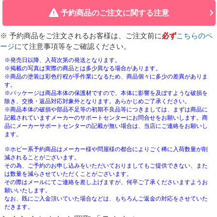
予約商品のご注文に関する注意
※ 予約商品をご注文されるお客様は、ご注文前に
必ず
こちらのペ
ージ
にて注意事項等をご確認ください。
※発売日以降、入荷次第の発送となります。
※掲載の写真は実際の商品とは多少異なる場合があります。
※商品の塗装は彩色行程が手作業になるため、商品個々に多少の差異がありま
す。
※パッケージは商品本体の保護材ですので、本体に影響を及ぼすような破損を
除き、交換・返品対応対象外となります。あらかじめご了承ください。
※商品本体の破損や部品不足等の初期不良品等につきましては、まずは商品に
記載されていますメーカーのサポートセンターにお問合せをお願いします。商
品にメーカーサポートセンターの記載が無い場合は、当店にご連絡をお願いし
ます。
※ホビー系予約商品はメーカー様や問屋様の都合によりごく稀に入荷数量が削
減されることがございます。
その為、ご予約のお申し込みをいただいておりましてもご提供できない、また
は数量を減らさせていただくことがございます。
その際はメールにてご連絡を差し上げますが、何卒ご了承くださいますようお
願いいたします。
なお、既にご入金頂いていた場合などは、もちろんご返金の対応をさせていた
だきます。