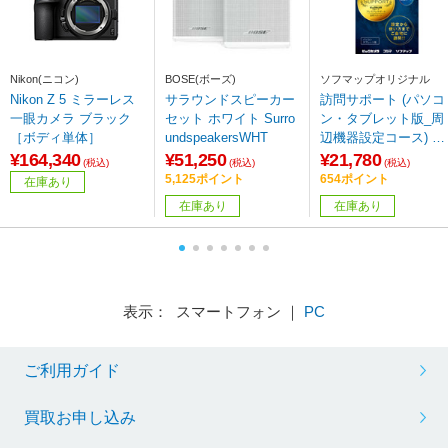
Nikon(ニコン)
BOSE(ボーズ)
ソフマップオリジナル
Nikon Z 5 ミラーレス
サラウンドスピーカー
訪問サポート (パソコ
一眼カメラ ブラック
セット ホワイト Surro
ン・タブレット版_周
［ボディ単体］
undspeakersWHT
辺機器設定コース) パ
ッケージ版 ※訪問対
¥164,340
¥51,250
¥21,780
(税込)
(税込)
(税込)
エリアをご確認くだ
5,125ポイント
654ポイント
在庫あり
い※
在庫あり
在庫あり
表示： スマートフォン ｜
PC
ご利用ガイド
買取お申し込み