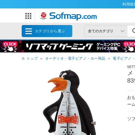
利用規
カテゴリから選ぶ
トップ
＞
オーディオ・電子ピアノ・カー用品
＞
電子ピアノ・
WIT
メト
83
お
ー
ソ