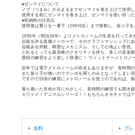
●ゼンマイについて
ノブ（つまみ）が止まるまでゼンマイを巻き上げて使用
使用する前にゼンマイを巻き上げ、ゼンマイを使い切っ
●収納時の注意点
使用後は重りを一番下（200付近）まで移動し、振り子
1895年（明治28年）よりメトロノームの生産を行って
伝統を誇る老舗メーカーで、そのクラフトマンシップに
品格ある外観、精密なメカニズム、そして心地よい音色
どれをとっても最高峰のクオリティを持ち、多くの音楽
普段の練習をより楽しく快適に！ ウィットナーメトロノ
近年では電子メトロノームの存在もありますが、長時間
また振り子が無いのでテンポを聞くのみとなってしまい
ですので日頃の練習にメトロノームを使うのであれば、
落ち着いた音色が耳にやさしく、長時間の練習でも聞き
カワイイ！アニマルシリーズ！！もちろんオモチャでは
送料
プレ