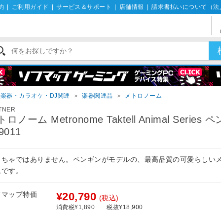
約
|
ご利用ガイド
|
サービス＆サポート
|
店舗情報
|
請求書払いについて（法
楽器・カラオケ・DJ関連
＞
楽器関連品
＞
メトロノーム
TNER
ロノーム Metronome Taktell Animal Series
9011
もちゃではありません。ペンギンがモデルの、最高品質の可愛らしい
ムです。
フマップ特価
¥20,790
(税込)
消費税¥1,890
税抜¥18,900