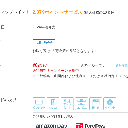
フマップポイント
2,079ポイントサービス
(税込価格の10％分)
売日
2024年頃発売
庫
お取り寄せ
お取り寄せ(入荷次第の発送となります)
料
¥0
送料グループ：
(税込)
通常商品
送料無料キャンペーン適用中
※一部離島・山間部および北海道、または当社指定エリア
支払い方法
ご利用いただけるPay払い