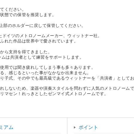
してください。
た状態での保管を推奨します。
を上部のホルダーに戻して保管してください。
きたドイツのメトロノームメーカー、ウィットナー社。
あふれた作品は世界中で愛されています。
。
家から支持を得てきました。
ームは共演者として練習をサポートします。
の使用では聞き疲れしてしまう事も多々あります。
見る、感じるといった事がなかなか出来ません。
振り子式、その中でも最高級であるウィットナーを「共演者」として
疲れしないため、楽器や演奏スタイルを問わずに人気のメトロノーム
アリマセン！れっきとしたゼンマイ式メトロノームです。
ミアム
ポイント