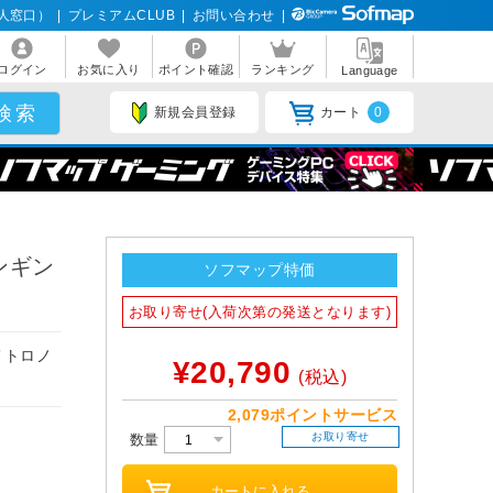
人窓口）
|
プレミアムCLUB
|
お問い合わせ
|
ログイン
お気に入り
ポイント確認
ランキング
Language
新規会員登録
カート
0
 ペンギン
ソフマップ特価
お取り寄せ(入荷次第の発送となります)
メトロノ
¥20,790
(税込)
2,079ポイントサービス
お取り寄せ
数量