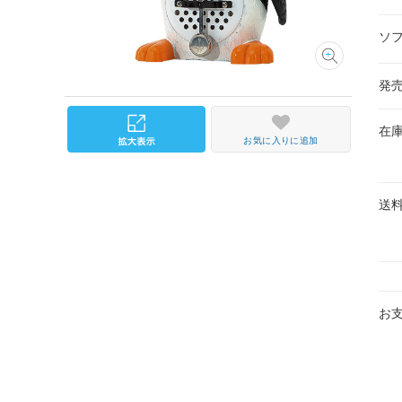
ソ
発
在
お気に入りに追加
送
お