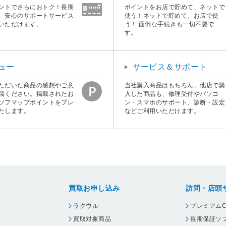
ントでさらにおトク！長期
ポイントをお店で貯めて、ネットで
、安心のサポートサービス
使う！ネットで貯めて、お店で使
いただけます。
う！ 面倒な手続きも一切不要で
す。
ュー
サービス＆サポート
ただいた商品の感想やご意
当社購入商品はもちろん、他店で購
稿ください。掲載されたお
入した商品も、修理受付やパソコ
ソフマップポイントをプレ
ン・スマホのサポート、診断・設定
たします。
などご利用いただけます。
買取お申し込み
訪問・店頭
ラクウル
プレミアムC
買取対象商品
長期保証ソ