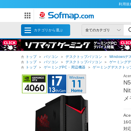
利用規
カテゴリから選ぶ
トップ
＞
パソコン
＞
デスクトップパソコン
＞
Windows
トップ
＞
パソコン
＞
デスクトップパソコン
＞
ゲーミング
トップ
＞
ゲーミングPC・周辺機器
＞
ゲーミングデスクトッ
Ace
N
Ni
メ
Ac
16G
対応 