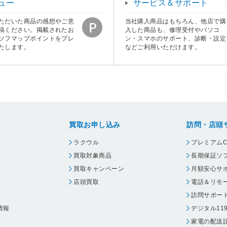
ュー
サービス＆サポート
ただいた商品の感想やご意
当社購入商品はもちろん、他店で購
稿ください。掲載されたお
入した商品も、修理受付やパソコ
ソフマップポイントをプレ
ン・スマホのサポート、診断・設定
たします。
などご利用いただけます。
買取お申し込み
訪問・店頭
ラクウル
プレミアムC
買取対象商品
長期保証ソ
買取キャンペーン
月額安心サ
店頭買取
電話＆リモ
訪問サポー
情報
デジタル11
家電の配送