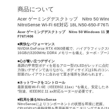
商品について
Acer ゲーミングデスクトップ Nitro 50 Windows
NitroSense Wi-Fi 6E対応 18L N50-650-F76T
Acer ゲーミングデスクトップ Nitro 50 Windows 11 第13世代
F76T/406
■爽快なパフォーマンス
NVIDIA GeForce RTX 4060搭載で、ハイグラフ
16GBの3200MHz DDR4 メモリーを備え、ターボ・ブ
■心が奮い立つデザイン
基調の甲冑型ボディを彩るアロー型のLEDがレッドに点
力強いデザインでありながら、ボディサイズは18Lのコン
部屋のレイアウトに合わせて置き場所を決められます。
■ネットワークをコントロール
最新規格Wi-Fi 6E（IEEE802.11ax）*を備え
*別途、IEEE802.11 ax対応ルーターが必要です。
■戦局を操るNitroSense
NitroSenseによりコンポーネントの状態を即座に把握。
CPU/GPUの発熱状態を専用画面でモニタリングできる