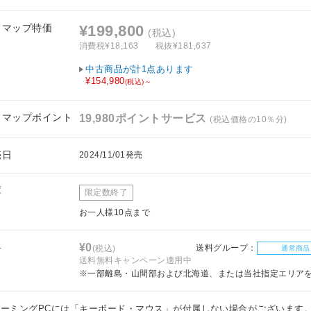
フマップ特価
¥199,800
(税込)
消費税¥18,163
税抜¥181,637
中古商品が計1点あります
¥154,980
(税込)～
フマップポイント
19,980ポイントサービス
(税込価格の10％分)
売日
2024/11/01発売
庫
限定数終了
お一人様10点まで
料
¥0
送料グループ：
(税込)
通常商品
送料無料キャンペーン適用中
※一部離島・山間部および北海道、または当社指定エリア
ゲーミングPCには「キーボード・マウス」が付属しない場合がございます