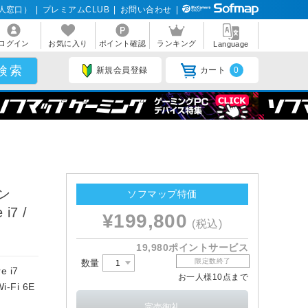
人窓口）
|
プレミアムCLUB
|
お問い合わせ
|
ログイン
お気に入り
ポイント確認
ランキング
Language
新規会員登録
カート
0
コン
ソフマップ特価
i7 /
¥199,800
(税込)
19,980ポイントサービス
限定数終了
数量
e i7
お一人様10点まで
-Fi 6E