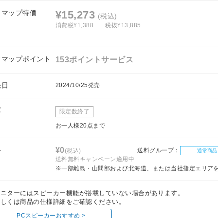
フマップ特価
¥15,273
(税込)
消費税¥1,388
税抜¥13,885
フマップポイント
153ポイントサービス
売日
2024/10/25発売
庫
限定数終了
お一人様20点まで
料
¥0
送料グループ：
(税込)
通常商品
送料無料キャンペーン適用中
※一部離島・山間部および北海道、または当社指定エリア
モニターにはスピーカー機能が搭載していない場合があります。
しくは商品の仕様詳細をご確認ください。
PCスピーカーおすすめ >