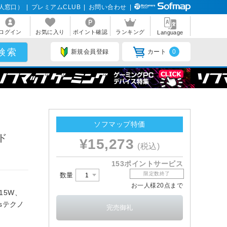
人窓口）
|
プレミアムCLUB
|
お問い合わせ
|
ログイン
お気に入り
ポイント確認
ランキング
Language
新規会員登録
カート
0
ソフマップ特価
イド
¥15,273
(税込)
153ポイントサービス
限定数終了
数量
お一人様20点まで
電15W、
usテクノ