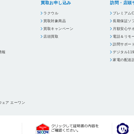
買取お申し込み
訪問・店頭
ラクウル
プレミアムC
買取対象商品
長期保証ソ
買取キャンペーン
月額安心サ
店頭買取
電話＆リモ
訪問サポー
情報
デジタル11
家電の配送
ウェア エーワン