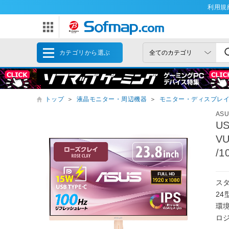
利用規
カテゴリから選ぶ
トップ
＞
液晶モニター・周辺機器
＞
モニター・ディスプレ
AS
U
VU
/1
スタ
24
環境
ロ