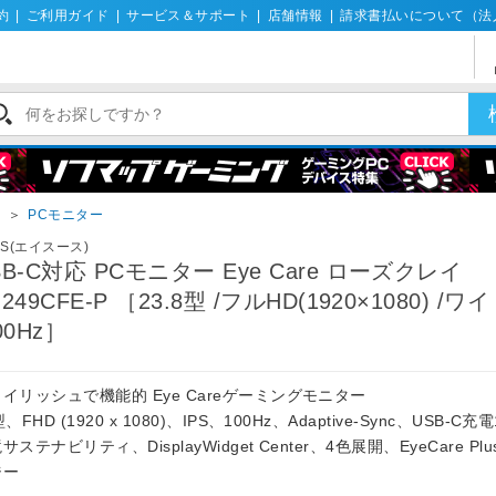
約
|
ご利用ガイド
|
サービス＆サポート
|
店舗情報
|
請求書払いについて（法
イ
＞
PCモニター
US(エイスース)
SB-C対応 PCモニター Eye Care ローズクレイ
249CFE-P ［23.8型 /フルHD(1920×1080) /ワ
00Hz］
イリッシュで機能的 Eye Careゲーミングモニター
型、FHD (1920 x 1080)、IPS、100Hz、Adaptive-Sync、USB-C充
サステナビリティ、DisplayWidget Center、4色展開、EyeCare Pl
ジー