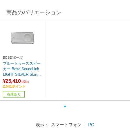
商品のバリエーション
BOSE(ボーズ)
ブルートゥーススピー
カー Bose SoundLink
LIGHT SILVER SLinkH
omeBTSPSLV ［Bluet
¥25,410
(税込)
ooth対応 /Wi-Fi非対
2,541ポイント
応］
在庫あり
表示： スマートフォン ｜
PC