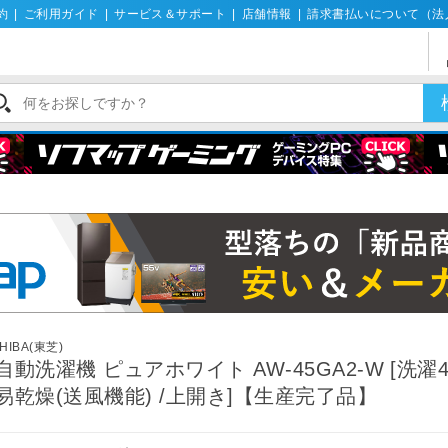
約
|
ご利用ガイド
|
サービス＆サポート
|
店舗情報
|
請求書払いについて（法
機
HIBA(東芝)
自動洗濯機 ピュアホワイト AW-45GA2-W [洗濯4.5
易乾燥(送風機能) /上開き]【生産完了品】