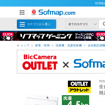
利用規
カテゴリから選ぶ
トップ
＞
家電・照明
＞
洗濯機・洗濯乾燥機
＞
全自動洗濯
TOS
全
簡