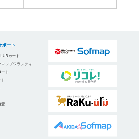
サポート
LUBカード
フマップワランティ
ポート
ート
ト
9
設置