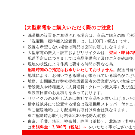
【大型家電をご購入いただく際のご注意】
洗濯機の設置をご希望される場合は、商品ご購入の際「洗
「洗濯機・標準搬入設置費」は、1,100円（税込）です。
設置を希望しない場合は商品は玄関お渡しになります。
大型家電の搬入・設置およびリサイクルは、
翌日・即日の
配送予定日につきましては商品準備完了及びご入金確認後
現地の状況により作業に要する時間が異なる為、
配送時間のご指定はお承りいたしておりません。
配送日当
地域により、お伺いできる曜日が限られている場合がござ
離島、山間部及び弊社提携設置業者の営業所がない地域に
階段搬入や特種搬入（人員増員・クレーン搬入等）及び追
※設置日前のお見積りを承っております。
リサイクルのお申し込みは弊社で商品をお買い上げ頂いた
横水栓以外にて設置する場合は洗濯機用ストッパー付きニ
※ご配送地域により配送時お取付け料金は異なります。
※ご配送時お取付け料金3,300円(税込)前後
東京、千葉、埼玉、神奈川、静岡（浜松）、北海道（札幌
は
出張料金：3,300円（税込）～
をいただく事がございま