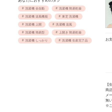
あなたにおすすめのタグ
洗濯機 全自動
洗濯機 簡易乾燥
洗濯機 送風機能
東芝 洗濯機
洗濯機 上開
洗濯機 送風
洗濯機 簡易型
上開き 簡易乾燥
お
洗濯機 しっかり
洗濯機 生産完了品
【
商
メ
無
※