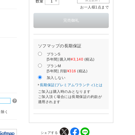
限定数終了
数量
お一人様1点まで
ソフマップの長期保証
プランS
[5年間] 購入時
¥3,140
(税込)
プランM
[5年間] 月額
¥316
(税込)
加入しない
長期保証(プレミアムワランティ)とは
ご加入は購入時のみとなります
ご加入頂く場合には長期保証の約款が
適用されます
を除く
シェアする