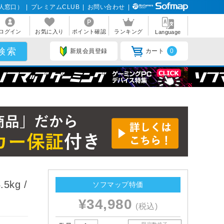
人窓口）
|
プレミアムCLUB
|
お問い合わせ
|
ログイン
お気に入り
ポイント確認
ランキング
Language
新規会員登録
カート
0
kg /
ソフマップ特価
¥34,980
(税込)