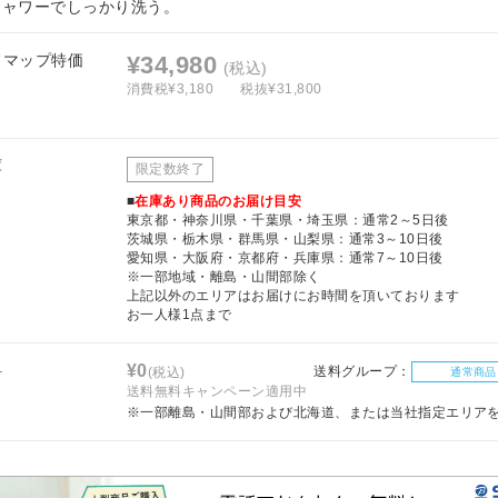
シャワーでしっかり洗う。
フマップ特価
¥34,980
(税込)
消費税¥3,180
税抜¥31,800
庫
限定数終了
■
在庫あり商品のお届け目安
東京都・神奈川県・千葉県・埼玉県：通常2～5日後
茨城県・栃木県・群馬県・山梨県：通常3～10日後
愛知県・大阪府・京都府・兵庫県：通常7～10日後
※一部地域・離島・山間部除く
上記以外のエリアはお届けにお時間を頂いております
お一人様1点まで
料
¥0
送料グループ：
(税込)
通常商品
送料無料キャンペーン適用中
※一部離島・山間部および北海道、または当社指定エリア