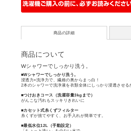
商品の詳細
商品について
Wシャワーでしっかり洗う。
■Wシャワーでしっかり洗う。
浸透力×洗浄力で、繊維の奥からまっ白！
2本のシャワーで洗浄液を衣類全体にしっかり浸透させる
■つけおきコース（洗濯容量3kgまで）
がんこな汚れもスッキリきれいに
■カセット式糸くずフィルター
糸くずが捨てやすく、お手入れが簡単です。
■最低水位12L（手動設定）
「ちょっと洗い」を少ない水で