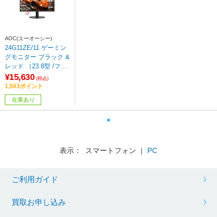
AOC(エーオーシー)
24G11ZE/11 ゲーミン
グモニター ブラック &
レッド ［23.8型 /フル
HD(1920×1080) /ワイ
¥15,630
(税込)
ド /240Hz］
1,563ポイント
在庫あり
表示： スマートフォン ｜
PC
ご利用ガイド
買取お申し込み