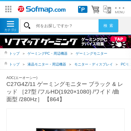
トップ
＞
ゲーミングPC・周辺機器
＞
ゲーミングモニター
トップ
＞
液晶モニター・周辺機器
＞
モニター・ディスプレイ
＞
PCモ
AOC(エーオーシー)
C27G4Z/11 ゲーミングモニター ブラック & レ
ッド ［27型 /フルHD(1920×1080) /ワイド /曲
面型 /280Hz］ 【864】