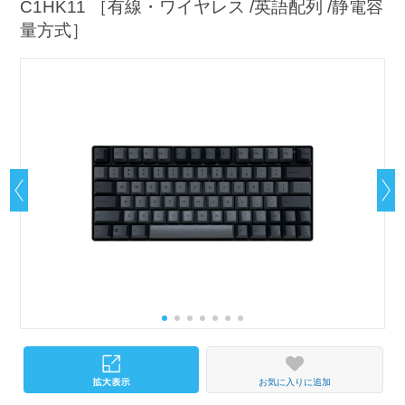
C1HK11 ［有線・ワイヤレス /英語配列 /静電容
量方式］
お気に入りに追加