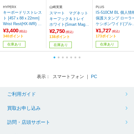
HYPERX
山崎実業
PLUS
キーボードリストレス
IS-510CM BL 個人情
スマート マグネット
ト [457ｘ88ｘ22mm]
保護スタンプ ローラ
キーフック＆トレイ
Wrist Rest(HX-WR) 4P
ケシポンワイド(ブル
ホワイト(Smart Magne
5M9AA
ー)
¥3,400
¥1,727
tic Key Rack With Tra
¥2,750
(税込)
(税込)
(税込)
y WH) ホワイト 02754
340ポイント
173ポイント
138ポイント
在庫あり
在庫あり
在庫あり
表示： スマートフォン ｜
PC
ご利用ガイド
買取お申し込み
訪問・店頭サポート