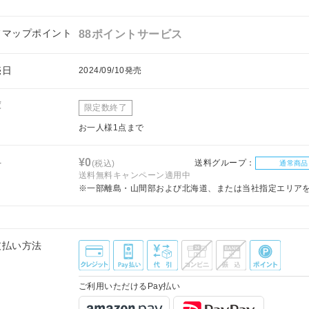
フマップポイント
88ポイントサービス
売日
2024/09/10発売
庫
限定数終了
お一人様1点まで
料
¥0
送料グループ：
(税込)
通常商品
送料無料キャンペーン適用中
※一部離島・山間部および北海道、または当社指定エリア
支払い方法
ご利用いただけるPay払い