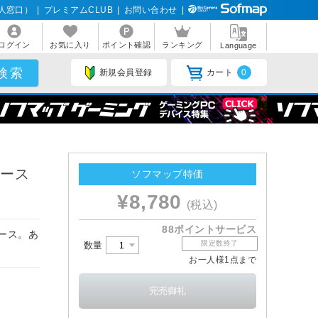
人窓口）
|
プレミアムCLUB
|
お問い合わせ
|
ログイン
お気に入り
ポイント確認
ランキング
Language
新規会員登録
カート
0
ケース
ソフマップ特価
¥8,780
(税込)
88ポイントサービス
ケース。あ
限定数終了
数量
お一人様1点まで