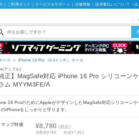
約
|
ご利用ガイド
|
サービス＆サポート
|
店舗情報
|
請求書払いについて（法
eケース
＞
iPhone 16 Pro （6.3インチ） ケース
le(アップル)
純正】MagSafe対応 iPhone 16 Pro シリコーン
ラム MYYM3FE/A
hone 16 ProのためにAppleがデザインしたMagSafe対応シリコーン
のiPhoneをしっかりと守ります。
フマップ特価
¥8,780
(税込)
消費税¥798
税抜¥7,982