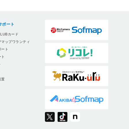
サポート
LUBカード
フマップワランティ
ポート
ート
ト
9
設置