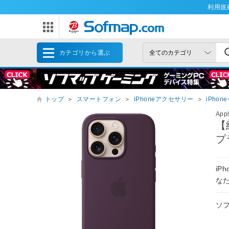
利用規
カテゴリから選ぶ
トップ
＞
スマートフォン
＞
iPhoneアクセサリー
＞
iPhon
App
【
プ
iP
なた
ソ