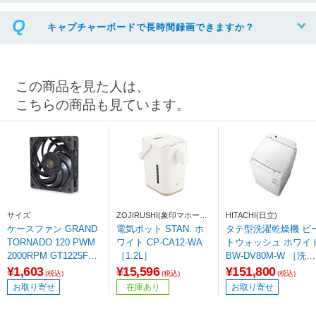
キャプチャーボードで長時間録画できますか？
この商品を見た人は、
こちらの商品も見ています。
サイズ
ZOJIRUSHI(象印マホービ
HITACHI(日立)
ン)
ケースファン GRAND
電気ポット STAN. ホ
タテ型洗濯乾燥機 ビ
TORNADO 120 PWM
ワイト CP-CA12-WA
トウォッシュ ホワイ
2000RPM GT1225FD2
［1.2L］
BW-DV80M-W ［洗濯
0-P [120mm /2000RP
8.0kg /乾燥4.5kg /上
¥1,603
¥15,596
¥151,800
(税込)
(税込)
(税込)
M]
き /ヒーター乾燥(水
お取り寄せ
在庫あり
お取り寄せ
冷・除湿タイプ)］