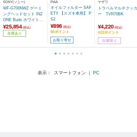
SONY(ソニー)
PIAA
ヤザワ
オイルフィルター SAF
WF-G700NWZ ゲーミ
トラベルマルチクッ
ETY 【スズキ車用】 P
ングヘッドセット INZ
ー TVR70BK
S2
ONE Buds ホワイト
¥896
［ワイヤレス（Blueto
¥25,854
¥4,220
(税込)
(税込)
(税込)
oth＋USB-C） /両耳 /
90ポイント
422ポイント
在庫あり
イヤホンタイプ］
お取り寄せ
在庫限り
表示： スマートフォン ｜
PC