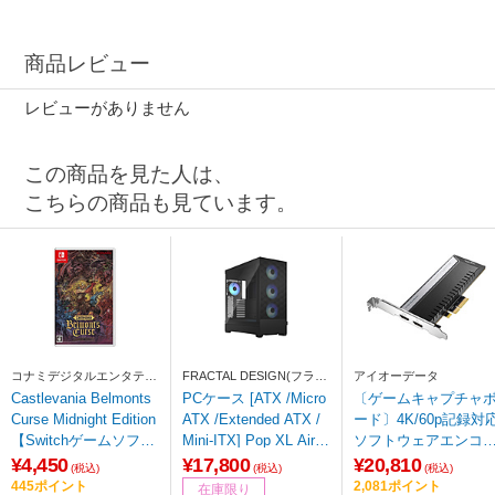
商品レビュー
レビューがありません
この商品を見た人は、
こちらの商品も見ています。
コナミデジタルエンタテイ
FRACTAL DESIGN(フラク
アイオーデータ
ンメント
タルデザイン)
Castlevania Belmonts
PCケース [ATX /Micro
〔ゲームキャプチャ
Curse Midnight Edition
ATX /Extended ATX /
ード〕4K/60p記録対
【Switchゲームソフ
Mini-ITX] Pop XL Air R
ソフトウェアエンコ
ト】
GB Black TG Clear Tin
ド型 [PS5動作確認済
¥4,450
¥17,800
¥20,810
(税込)
(税込)
(税込)
t ブラック FD-C-POR1
み] GV-4K60/PCIE
445ポイント
2,081ポイント
在庫限り