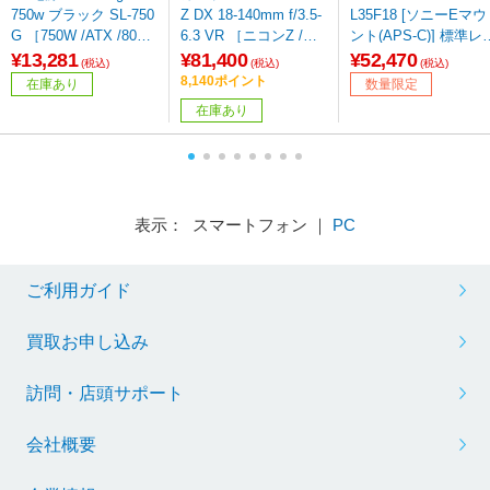
750w ブラック SL-750
Z DX 18-140mm f/3.5-
L35F18 [ソニーEマウ
G ［750W /ATX /80PL
6.3 VR ［ニコンZ /ズ
ント(APS-C)] 標準レ
US Gold］
ームレンズ］
ズ
¥13,281
¥81,400
¥52,470
(税込)
(税込)
(税込)
8,140ポイント
在庫あり
数量限定
在庫あり
表示： スマートフォン ｜
PC
ご利用ガイド
買取お申し込み
訪問・店頭サポート
会社概要