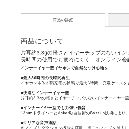
商品の詳細
商品について
片耳約3.3gの軽さとイヤーチップのないイ
長時間の使用でも疲れにくく、オンライン会
インナーイヤー型イヤホンで自然なつけ心地を
■最大36時間の長時間再生
イヤホン本体が満充電の状態で最大6時間、充電ケースを
■快適なインナーイヤー型
片耳約3.3gの軽さとイヤーチップのないインナーイヤ
■インナーイヤー型でも力強い低音
13mmドライバーとAnker独自技術のBassUp技術に
■クリアな音声通話
AIノイズリダクション機能を搭載。周囲のノイズを除去