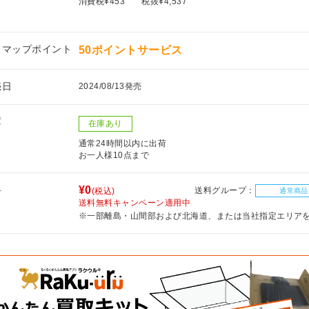
消費税¥453
税抜¥4,537
フマップポイント
50ポイントサービス
売日
2024/08/13発売
庫
在庫あり
通常24時間以内に出荷
お一人様10点まで
料
¥0
送料グループ：
(税込)
通常商品
送料無料キャンペーン適用中
※一部離島・山間部および北海道、または当社指定エリア