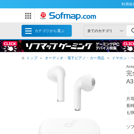
利用規
カテゴリから選ぶ
トップ
＞
オーディオ・電子ピアノ・カー用品
＞
イヤホン・
Ank
完
A
片
長
も
ソ