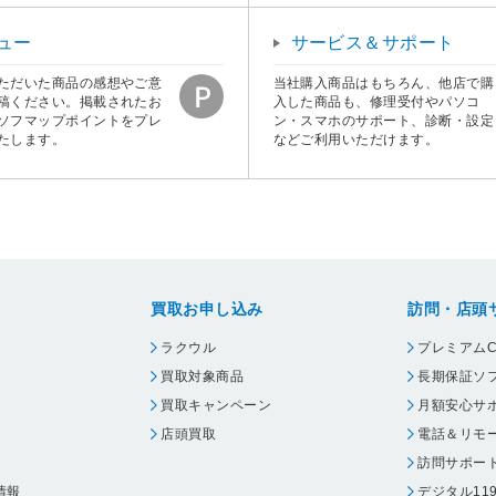
ュー
サービス＆サポート
ただいた商品の感想やご意
当社購入商品はもちろん、他店で購
稿ください。掲載されたお
入した商品も、修理受付やパソコ
ソフマップポイントをプレ
ン・スマホのサポート、診断・設定
たします。
などご利用いただけます。
買取お申し込み
訪問・店頭
ラクウル
プレミアムC
買取対象商品
長期保証ソ
買取キャンペーン
月額安心サ
店頭買取
電話＆リモ
訪問サポー
情報
デジタル11