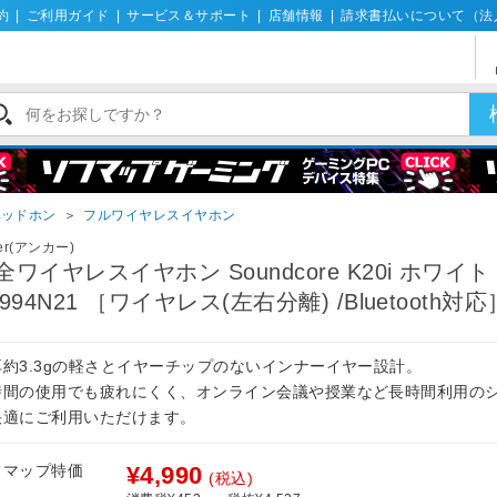
約
|
ご利用ガイド
|
サービス＆サポート
|
店舗情報
|
請求書払いについて（法
ヘッドホン
＞
フルワイヤレスイヤホン
er(アンカー)
全ワイヤレスイヤホン Soundcore K20i ホワイト
3994N21 ［ワイヤレス(左右分離) /Bluetooth対応
耳約3.3gの軽さとイヤーチップのないインナーイヤー設計。
時間の使用でも疲れにくく、オンライン会議や授業など長時間利用の
快適にご利用いただけます。
フマップ特価
¥4,990
(税込)