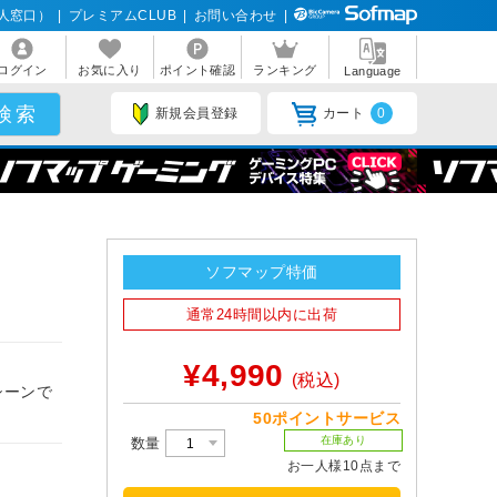
人窓口）
|
プレミアムCLUB
|
お問い合わせ
|
ログイン
お気に入り
ポイント確認
ランキング
Language
新規会員登録
カート
0
ソフマップ特価
］
通常24時間以内に出荷
¥4,990
(税込)
シーンで
50ポイントサービス
在庫あり
数量
お一人様10点まで