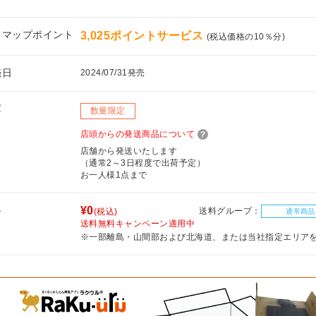
フマップポイント
3,025ポイントサービス
(税込価格の10％分)
売日
2024/07/31発売
庫
数量限定
店頭からの発送商品について
店舗から発送いたします
（通常2～3日程度で出荷予定）
お一人様1点まで
料
¥0
送料グループ：
(税込)
通常商品
送料無料キャンペーン適用中
※一部離島・山間部および北海道、または当社指定エリア