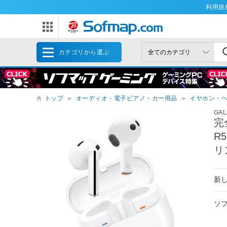
利用規
カテゴリから選ぶ
トップ
＞
オーディオ・電子ピアノ・カー用品
＞
イヤホン・
GAL
完
R
リ
新
ソ