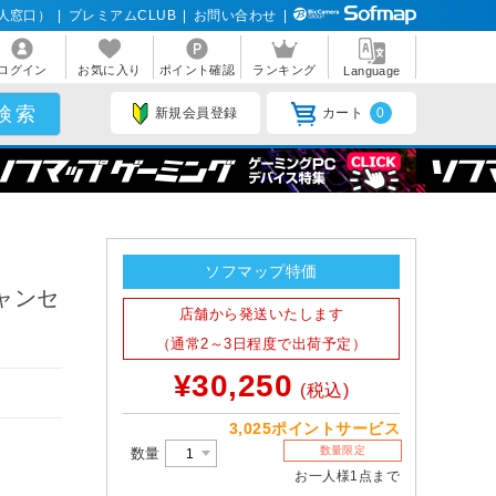
人窓口）
|
プレミアムCLUB
|
お問い合わせ
|
ログイン
お気に入り
ポイント確認
ランキング
Language
新規会員登録
カート
0
ソフマップ特価
キャンセ
店舗から発送いたします
（通常2～3日程度で出荷予定）
¥30,250
(税込)
3,025ポイントサービス
数量限定
数量
お一人様1点まで