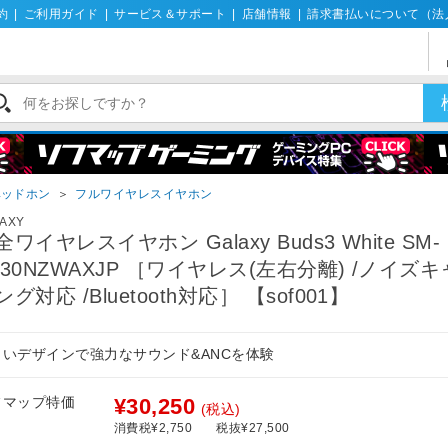
約
|
ご利用ガイド
|
サービス＆サポート
|
店舗情報
|
請求書払いについて（法
ヘッドホン
＞
フルワイヤレスイヤホン
AXY
全ワイヤレスイヤホン Galaxy Buds3 White SM-
530NZWAXJP ［ワイヤレス(左右分離) /ノイズ
ング対応 /Bluetooth対応］ 【sof001】
しいデザインで強力なサウンド&ANCを体験
フマップ特価
¥30,250
(税込)
消費税¥2,750
税抜¥27,500