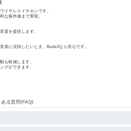
験
なワイヤレスイヤホンです。
便利な操作感まで実現。
た音質を提供します。
楽に没頭したいとき、Buds3なら安心です。
作動も軽減します。
リングができます。
る質問(FAQ)