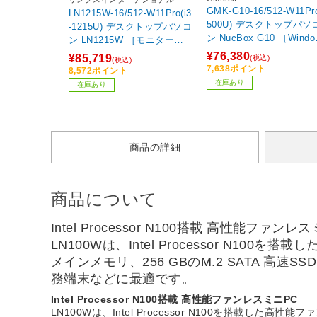
GMK-G10-16/512-W11Pr
LN1215W-16/512-W11Pro(i3
500U) デスクトップパソ
-1215U) デスクトップパソコ
ン NucBox G10 ［Windows
ン LN1215W ［モニター無
11 Pro /AMD Ryzen5 /
し /Windows11 Pro /intel Co
¥76,380
¥85,719
(税込)
(税込)
リ：16GB /SSD：512GB 
re i3 /メモリ：16GB /SS
7,638ポイント
8,572ポイント
025年7月モデル］
D：512GB /2025年2月モデ
在庫あり
在庫あり
ル］
商品の詳細
商品について
Intel Processor N100搭載 高性能ファンレ
LN100Wは、Intel Processor N1
メインメモリ、256 GBのM.2 SATA
務端末などに最適です。
Intel Processor N100搭載 高性能ファンレスミニPC
LN100Wは、Intel Processor N100を搭載した高