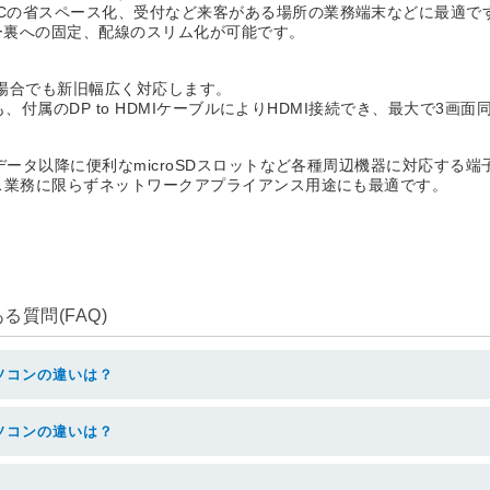
省スペース化、受付など来客がある場所の業務端末などに最適です。HDMI
ター裏への固定、配線のスリム化が可能です。
場合でも新旧幅広く対応します。
でも、付属のDP to HDMIケーブルによりHDMI接続でき、最大で3画
、データ以降に便利なmicroSDスロットなど各種周辺機器に対応する
ィス業務に限らずネットワークアプライアンス用途にも最適です。
質問(FAQ)
ソコンの違いは？
ソコンの違いは？