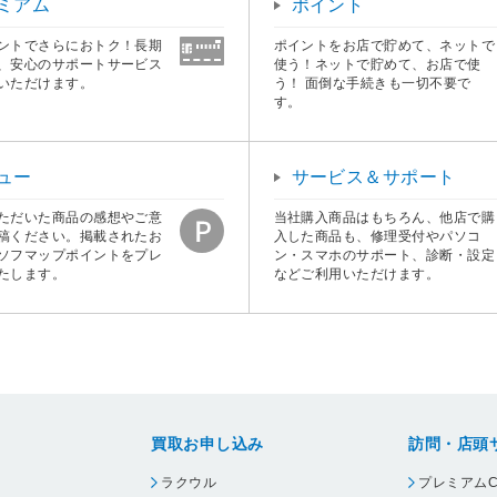
ミアム
ポイント
ントでさらにおトク！長期
ポイントをお店で貯めて、ネットで
、安心のサポートサービス
使う！ネットで貯めて、お店で使
いただけます。
う！ 面倒な手続きも一切不要で
す。
ュー
サービス＆サポート
ただいた商品の感想やご意
当社購入商品はもちろん、他店で購
稿ください。掲載されたお
入した商品も、修理受付やパソコ
ソフマップポイントをプレ
ン・スマホのサポート、診断・設定
たします。
などご利用いただけます。
買取お申し込み
訪問・店頭
ラクウル
プレミアムC