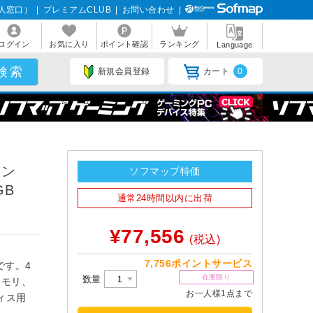
人窓口）
|
プレミアムCLUB
|
お問い合わせ
|
ログイン
お気に入り
ポイント確認
ランキング
Language
新規会員登録
カート
0
コン
ソフマップ特価
GB
通常24時間以内に出荷
¥77,556
(税込)
7,756ポイントサービス
Cです。4
在庫限り
数量
メモリ、
お一人様1点まで
フィス用