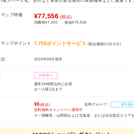
Cの省スペース化、受付など来客がある場所の業務端末などに最適です
フマップ特価
¥77,556
(税込)
消費税¥7,050
税抜¥70,506
フマップポイント
7,756ポイントサービス
(税込価格の10％分)
売日
2024年08月発売
庫
在庫限り
通常24時間以内に出荷
お一人様1点まで
料
¥0
送料グループ：
(税込)
通常商品
送料無料キャンペーン適用中
※一部離島・山間部および北海道、または当社指定エリア