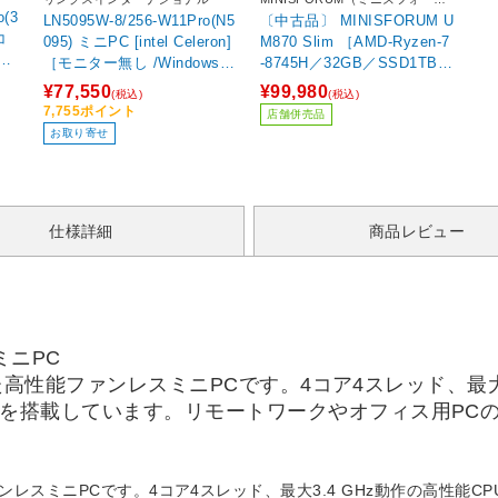
ム）
o(3
LN5095W-8/256-W11Pro(N5
〔中古品〕 MINISFORUM U
コ
095) ミニPC [intel Celeron]
M870 Slim ［AMD-Ryzen-7
［モニター無し /Windows11
-8745H／32GB／SSD1TB／
メモ
Pro /メモリ：8GB /SSD：2
Windows11 Pro］
¥77,550
¥99,980
(税込)
(税込)
/2
56GB /2026年5月モデル］
7,755ポイント
店舗併売品
お取り寄せ
仕様詳細
商品レビュー
スミニPC
00を搭載した高性能ファンレスミニPCです。4コア4スレッド、最
 高速SSDを搭載しています。リモートワークやオフィス用
性能ファンレスミニPCです。4コア4スレッド、最大3.4 GHz動作の高性能CP