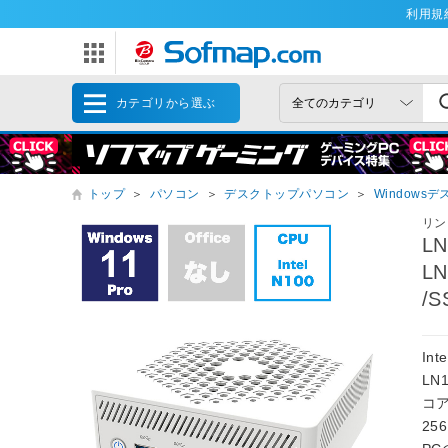
利用規
カテゴリから選ぶ
トップ
＞
パソコン
＞
デスクトップパソコン
＞
Windows
リン
L
LN
/
In
LN
コア
25