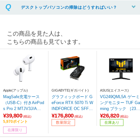
デスクトップパソコンの掃除はどうすればいい？
この商品を見た人は、
こちらの商品も見ています。
Apple(アップル)
GIGABYTE(ギガバイト)
ASUS(エイスース)
MagSafe充電ケース
グラフィックボード G
VG249QML5A ゲーミ
（USB-C）付きAirPod
eForce RTX 5070 Ti W
ングモニター TUF Ga
s Pro 2 MTJV3J/A
INDFORCE OC SFF 1
ming ブラック ［23.8
［ワイヤレス(左右分
6G GV-N507TWF3OC-
型 /フルHD(1920×108
¥39,800
¥176,800
¥26,820
(税込)
(税込)
(税込)
離) /ノイズキャンセリ
16GD ［GeForce RTX
0) /ワイド /240Hz］
5,970ポイント
数量限定
在庫あり
ング対応 /Bluetooth対
シリーズ /16GB］ 【s
在庫限り
応］
of001】