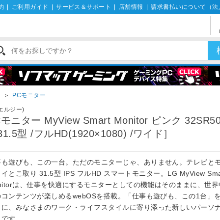
約
|
ご利用ガイド
|
サービス＆サポート
|
店舗情報
|
請求書払いについて（法
イ
＞
PCモニター
(エルジー)
モニター MyView Smart Monitor ピンク 32SR50
31.5型 /フルHD(1920×1080) /ワイド］
事も遊びも、この一台。ただのモニターじゃ、ありません。テレビと
イとこ取り 31.5型 IPS フルHD スマートモニター。LG MyView Sma
nitorは、仕事を快適にするモニターとしての機能はそのままに、世界
のコンテンツが楽しめるwebOSを搭載。「仕事も遊びも、この1台」
トに、みなさまのワーク・ライフスタイルに寄り添った新しいパーソ
スです。