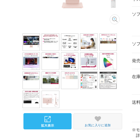
ソ
ソ
発
在
送
お気に入りに追加
※
詳