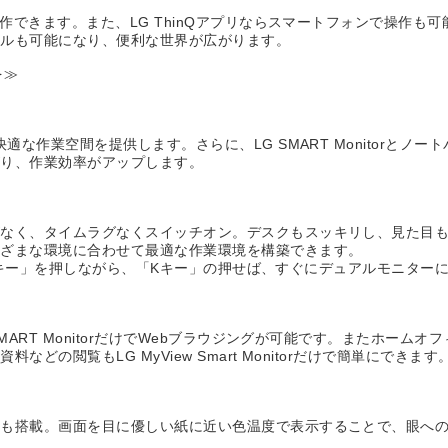
操作できます。また、LG ThinQアプリならスマートフォンで操作
ールも可能になり、便利な世界が広がります。
を≫
な作業空間を提供します。さらに、LG SMART Monitorとノ
がり、作業効率がアップします。
がなく、タイムラグなくスイッチオン。デスクもスッキリし、見た目
まざまな環境に合わせて最適な作業環境を構築できます。
owsキー」を押しながら、「Kキー」の押せば、すぐにデュアルモニター
RT MonitorだけでWebブラウジングが可能です。またホームオフィス
の閲覧もLG MyView Smart Monitorだけで簡単にできます
」も搭載。画面を目に優しい紙に近い色温度で表示することで、眼へ