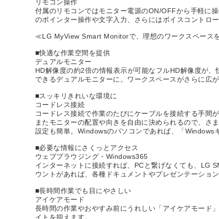
リモコン操作
付属のリモコンではモニター電源のON/OFFから手軽に
のポインター操作や文字入力、さらにはボイスコントロ
≪LG MyView Smart Monitorで、理想のワークスペース
■快適な作業空間を提供
デュアルモニター
HD解像度の約2倍の情報表示が可能なフルHD解像度が、快適
できるデュアルモニターに。ワークスペースがさらに広
■スッキリきれいな環境に
コードレス接続
コードレス接続で作業のたびにケーブルを接続する手間
またモニターの配置や向きを自由に決められるので、さ
設定も簡単。Windowsのパソコンであれば、「Wind
■必要な情報にさくっとアクセス
ウェブブラウジング・Windows365
インターネットに接続すれば、PCと繋げなくても、LG SMA
ウントがあれば、各種ドキュメントやプレゼンテーション資料など
■長時間作業でも目にやさしい
アイケアモード
長時間の作業やおやすみ前にうれしい「アイケアモード
イトを抑えます。