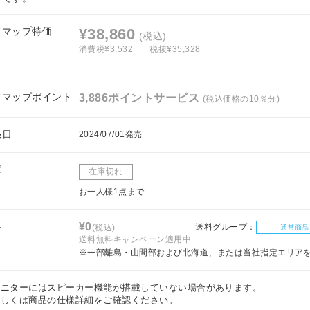
フマップ特価
¥38,860
(税込)
消費税¥3,532
税抜¥35,328
フマップポイント
3,886ポイントサービス
(税込価格の10％分)
売日
2024/07/01発売
庫
在庫切れ
お一人様1点まで
料
¥0
送料グループ：
(税込)
通常商品
送料無料キャンペーン適用中
※一部離島・山間部および北海道、または当社指定エリア
モニターにはスピーカー機能が搭載していない場合があります。
しくは商品の仕様詳細をご確認ください。