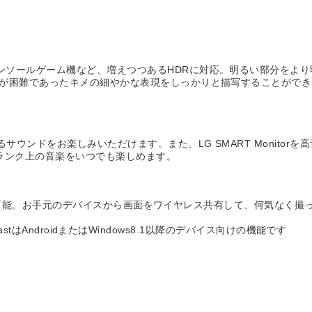
コンソールゲーム機など、増えつつあるHDRに対応。明るい部分をよ
識別が困難であったキメの細やかな表現をしっかりと描写することがで
サウンドをお楽しみいただけます。また、LG SMART Monito
ワンランク上の音楽をいつでも楽しめます。
ンクが可能。お手元のデバイスから画面をワイヤレス共有して、何気なく撮った写
racastはAndroidまたはWindows8.1以降のデバイス向けの機能です