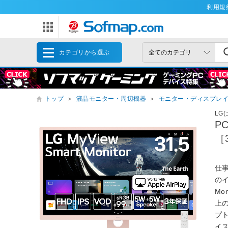
利用規
カテゴリから選ぶ
トップ
＞
液晶モニター・周辺機器
＞
モニター・ディスプレ
LG
PC
［
仕
のイ
Mo
上
プ
イ