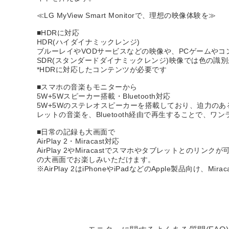
≪LG MyView Smart Monitorで、理想の映像体験を≫
■HDRに対応
HDR(ハイダイナミックレンジ)
ブルーレイやVODサービスなどの映像や、PCゲームや
SDR(スタンダードダイナミックレンジ)映像では色の
*HDRに対応したコンテンツが必要です
■スマホの音楽もモニターから
5W+5Wスピーカー搭載・Bluetooth対応
5W+5Wのステレオスピーカーを搭載しており、迫力のある
レットの音楽を、Bluetooth経由で再生することで、
■日常の記録も大画面で
AirPlay 2・Miracast対応
AirPlay 2やMiracastでスマホやタブレットとのリ
の大画面でお楽しみいただけます。
※AirPlay 2はiPhoneやiPadなどのApple製品向け、Mi