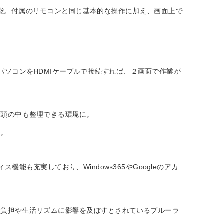
も可能。付属のリモコンと同じ基本的な操作に加え、画面上で
ートパソコンをHDMIケーブルで接続すれば、２画面で作業が
も頭の中も整理できる環境に。
に。
機能も充実しており、Windows365やGoogleのアカ
。
の負担や生活リズムに影響を及ぼすとされているブルーラ