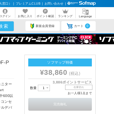
人窓口）
|
プレミアムCLUB
|
お問い合わせ
|
ログイン
お気に入り
ポイント確認
ランキング
Language
新規会員登録
カート
0
F-P
ソフマップ特価
¥38,860
(税込)
3,886ポイントサービス
モニター
在庫切れ
数量
rt
お一人様1点まで
中600以
をコンセ
ナルデバ