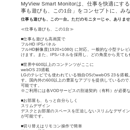
MyView Smart Monitorは、仕事
事も遊びも、この1台」をコンセプトに、み
仕事も遊びも、この一台。ただのモニターじゃ、ありません。
≪仕事も遊びも、この1台≫
■仕事も遊びも高画質で
フルHD IPSパネル
フルHD解像度(1920×1080) に対応。一般的な小型
けます。また、IPSパネルを採用し、どの角度から見て
■世界中600以上のコンテンツがここに
webOS 23搭載
LGのテレビでも使われている独自OSのwebOS 23
す。国内外の600以上の豊富なアプリを提供しているの
可能です。
※ご利用には各VODサービスの別途契約（有料）が必要
■お部屋も、もっと自分らしく
スリムデザイン
デスクとお部屋のスペースを圧迫しないスリムなデザインに
が可能です。
■切り替えはリモコン操作で簡単