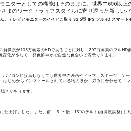
を快適にするモニターとしての機能はそのままに、世界中600
なさまのワーク・ライフスタイルに寄り添った新しい
テレビとモニターのイイとこ取り 31.5型 IPS フルHD スマート
テレビの解像度が105万画素のHDであることに対し、207万画素のフ
も色変化が少なく、発色鮮やかで自然な色合いで表示できます。
を搭載。パソコンに接続しなくても世界中の映画やドラマ、スポーツ、
で、はじめからインストールされている物のほか、好みに合わせてコ
な場合があります。
仕上げました。また、前：-5ﾟ～後：15°のチルト(縦角度調整) 