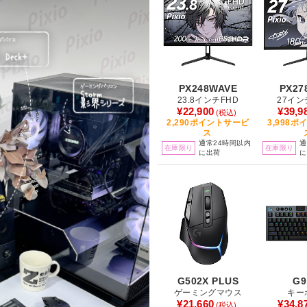
PX248WAVE
PX27
23.8インチFHD
27イン
¥22,900
¥39,9
(税込)
2,290ポイントサービ
3,998
ス
通常24時間以内
通
在庫限り
在庫限り
に出荷
に
G502X PLUS
G9
ゲーミングマウス
キー
¥21,660
¥34,8
(税込)