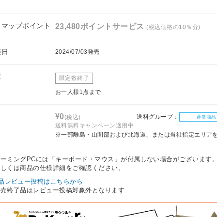
フマップポイント
23,480ポイントサービス
(税込価格の10％分)
売日
2024/07/03発売
庫
限定数終了
お一人様1点まで
料
¥0
送料グループ：
(税込)
通常商品
送料無料キャンペーン適用中
※一部離島・山間部および北海道、または当社指定エリア
ゲーミングPCには「キーボード・マウス」が付属しない場合がございます
しくは商品の仕様詳細をご確認ください。
品レビュー投稿はこちらから
販売終了品はレビュー投稿対象外となります