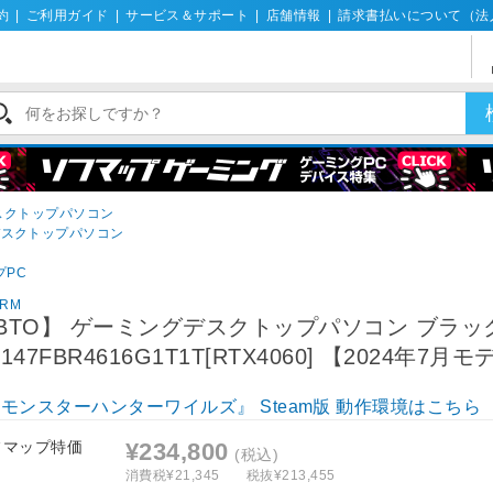
約
|
ご利用ガイド
|
サービス＆サポート
|
店舗情報
|
請求書払いについて（法
デスクトップパソコン
デスクトップパソコン
プPC
ORM
BTO】 ゲーミングデスクトップパソコン ブラッ
S147FBR4616G1T1T[RTX4060] 【2024年7月
モンスターハンターワイルズ』 Steam版 動作環境はこちら
フマップ特価
¥234,800
(税込)
消費税¥21,345
税抜¥213,455