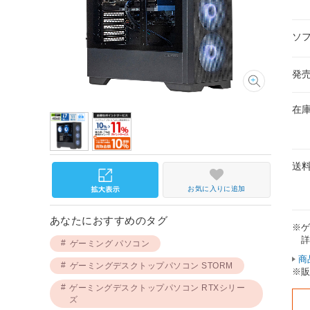
ソ
発
在
送
お気に入りに追加
あなたにおすすめのタグ
※
詳
ゲーミング パソコン
商
ゲーミングデスクトップパソコン STORM
※
ゲーミングデスクトップパソコン RTXシリー
ズ