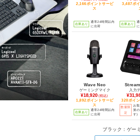
2,166ポイントサービ
3,487
ス
通常24時間以内
通
在庫あり
在庫あり
に出荷
に
Wave Neo
Stream
ゲーミングマイク
入力
¥18,920
¥31,9
(税込)
1,892ポイントサービ
320ポイ
ス
お取
数量限
通常24時間以内
第の
在庫あり
定
に出荷
す)
ブラック：ゲー