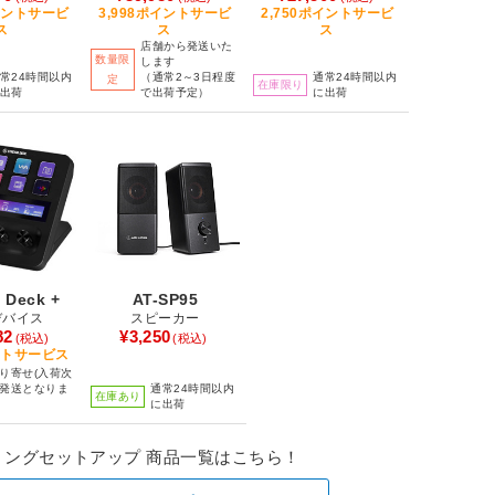
ポイントサービ
3,998ポイントサービ
2,750ポイントサービ
ス
ス
ス
店舗から発送いた
数量限
します
常24時間以内
（通常2～3日程度
通常24時間以内
定
在庫限り
出荷
で出荷予定）
に出荷
 Deck +
AT-SP95
デバイス
スピーカー
82
¥3,250
(税込)
(税込)
ントサービス
り寄せ(入荷次
発送となりま
通常24時間以内
在庫あり
に出荷
ミングセットアップ 商品一覧はこちら！