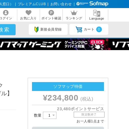
人窓口）
|
プレミアムCLUB
|
お問い合わせ
|
ログイン
お気に入り
ポイント確認
ランキング
Language
新規会員登録
カート
0
ク
ソフマップ特価
モデル】
¥234,800
(税込)
23,480ポイントサービス
限定数終了
数量
お一人様1点まで