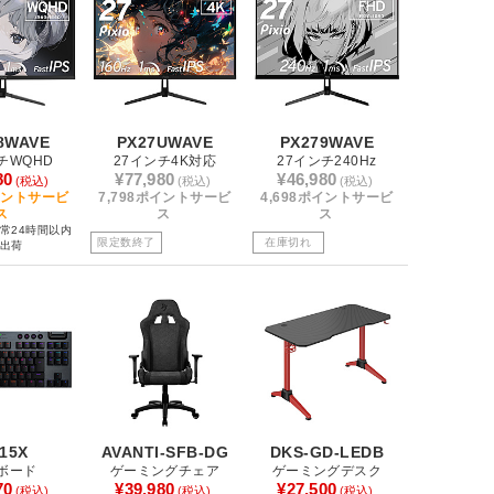
8WAVE
PX27UWAVE
PX279WAVE
チWQHD
27インチ4K対応
27インチ240Hz
80
¥77,980
¥46,980
(税込)
(税込)
(税込)
ポイントサービ
7,798ポイントサービ
4,698ポイントサービ
ス
ス
ス
常24時間以内
限定数終了
在庫切れ
出荷
15X
AVANTI-SFB-DG
DKS-GD-LEDB
ボード
ゲーミングチェア
ゲーミングデスク
70
¥39,980
¥27,500
(税込)
(税込)
(税込)