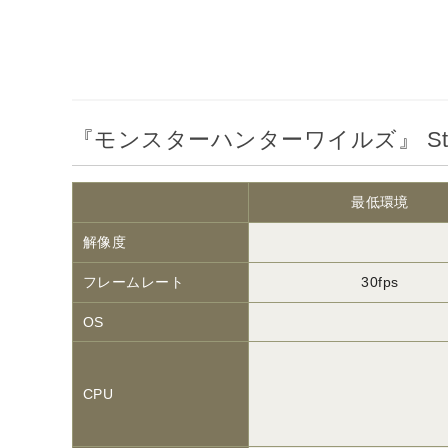
『モンスターハンターワイルズ』 St
最低環境
解像度
フレームレート
30fps
OS
CPU