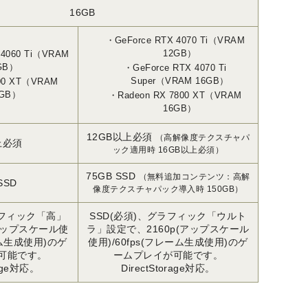
16GB
GeForce RTX 4070 Ti（VRAM
12GB）
 4060 Ti（VRAM
GB）
GeForce RTX 4070 Ti
Super（VRAM 16GB）
700 XT（VRAM
2GB）
Radeon RX 7800 XT（VRAM
16GB）
12GB以上必須
（高解像度テクスチャパ
上必須
ック適用時 16GB以上必須）
75GB SSD
（無料追加コンテンツ：高解
SSD
像度テクスチャパック導入時 150GB）
ラフィック「高」
SSD(必須)、グラフィック「ウルト
(アップスケール使
ラ」設定で、2160p(アップスケール
ーム生成使用)のゲ
使用)/60fps(フレーム生成使用)のゲ
可能です。
ームプレイが可能です。
rage対応。
DirectStorage対応。