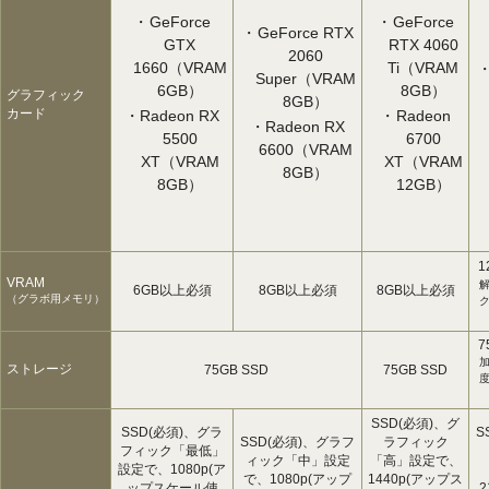
GeForce
GeForce
GeForce RTX
GTX
RTX 4060
2060
1660（VRAM
Ti（VRAM
Super（VRAM
6GB）
8GB）
グラフィック
8GB）
カード
Radeon RX
Radeon
Radeon RX
5500
6700
6600（VRAM
XT（VRAM
XT（VRAM
8GB）
8GB）
12GB）
1
VRAM
6GB以上必須
8GB以上必須
8GB以上必須
（グラボ用メモリ）
ク
7
ストレージ
75GB SSD
75GB SSD
SSD(必須)、グ
SSD(必須)、グラ
S
SSD(必須)、グラフ
ラフィック
フィック「最低」
ィック「中」設定
「高」設定で、
設定で、1080p(ア
で、1080p(アップ
1440p(アップス
ップスケール使
2