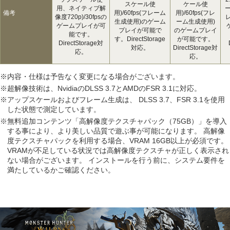
スケール使
ケール使
用、ネイティブ解
ー
備考
用)/60fps(フレーム
用)/60fps(フレ
像度720p)/30fpsの
生成使用)のゲーム
ーム生成使用)
ゲームプレイが可
プレイが可能で
のゲームプレイ
能です。
す。DirectStorage
が可能です。
DirectStorage対
対応。
DirectStorage対
応。
応。
※内容・仕様は予告なく変更になる場合がございます。
※超解像技術は、NvidiaのDLSS 3.7とAMDのFSR 3.1に対応。
※アップスケールおよびフレーム生成は、 DLSS 3.7、FSR 3.1を使用
した状態で測定しています。
※無料追加コンテンツ「高解像度テクスチャパック（75GB）」を導入
する事により、より美しい品質で遊ぶ事が可能になります。 高解像
度テクスチャパックを利用する場合、VRAM 16GB以上が必須です。
VRAMが不足している状況では高解像度テクスチャが正しく表示され
ない場合がございます。 インストールを行う前に、システム要件を
満たしているかご確認ください。