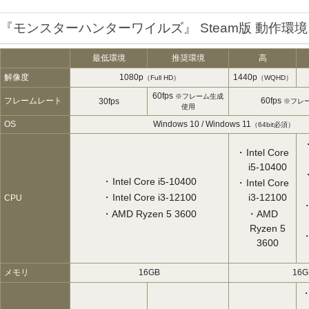
『モンスターハンターワイルズ』 Steam版 動作環境
最低環境
推奨環境
高
解像度
1080p
1440p
（Full HD）
（WQHD）
60fps
※フレーム生成
フレームレート
60fps
30fps
※フレ
使用
OS
Windows 10 / Windows 11
（64bit必須）
Intel Core
i5-10400
Intel Core i5-10400
Intel Core
Intel Core i3-12100
i3-12100
CPU
AMD Ryzen 5 3600
AMD
Ryzen 5
3600
メモリ
16GB
16G