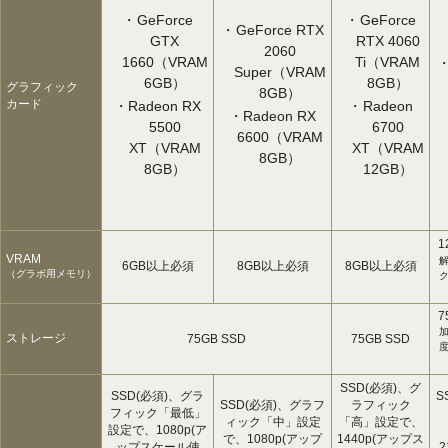
GeForce
GeForce
GeForce RTX
GTX
RTX 4060
2060
1660（VRAM
Ti（VRAM
Super（VRAM
6GB）
8GB）
グラフィック
8GB）
カード
Radeon RX
Radeon
Radeon RX
5500
6700
6600（VRAM
XT（VRAM
XT（VRAM
8GB）
8GB）
12GB）
1
VRAM
6GB以上必須
8GB以上必須
8GB以上必須
（グラボ用メモリ）
ク
7
ストレージ
75GB SSD
75GB SSD
SSD(必須)、グ
SSD(必須)、グラ
S
SSD(必須)、グラフ
ラフィック
フィック「最低」
ィック「中」設定
「高」設定で、
設定で、1080p(ア
で、1080p(アップ
1440p(アップス
ップスケール使
2