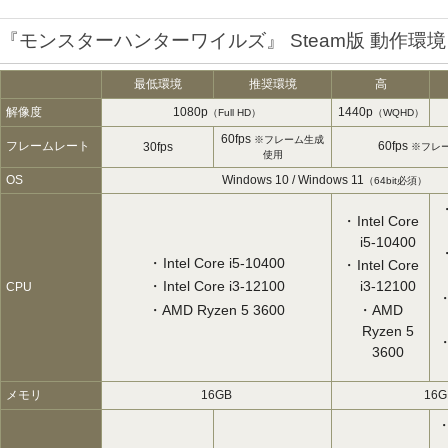
『モンスターハンターワイルズ』 Steam版 動作環境
最低環境
推奨環境
高
解像度
1080p
1440p
（Full HD）
（WQHD）
60fps
※フレーム生成
フレームレート
60fps
30fps
※フレ
使用
OS
Windows 10 / Windows 11
（64bit必須）
Intel Core
i5-10400
Intel Core i5-10400
Intel Core
Intel Core i3-12100
i3-12100
CPU
AMD Ryzen 5 3600
AMD
Ryzen 5
3600
メモリ
16GB
16G