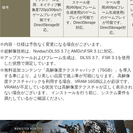
スケール使
ケール使
用、ネイティブ解
ー
備考
用)/60fps(フレーム
用)/60fps(フレ
像度720p)/30fpsの
生成使用)のゲーム
ーム生成使用)
ゲームプレイが可
プレイが可能で
のゲームプレイ
能です。
す。DirectStorage
が可能です。
DirectStorage対
対応。
DirectStorage対
応。
応。
※内容・仕様は予告なく変更になる場合がございます。
※超解像技術は、NvidiaのDLSS 3.7とAMDのFSR 3.1に対応。
※アップスケールおよびフレーム生成は、 DLSS 3.7、FSR 3.1を使用
した状態で測定しています。
※無料追加コンテンツ「高解像度テクスチャパック（75GB）」を導入
する事により、より美しい品質で遊ぶ事が可能になります。 高解像
度テクスチャパックを利用する場合、VRAM 16GB以上が必須です。
VRAMが不足している状況では高解像度テクスチャが正しく表示され
ない場合がございます。 インストールを行う前に、システム要件を
満たしているかご確認ください。