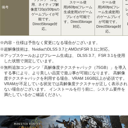
スケール使
ケール使
用、ネイティブ解
ー
備考
用)/60fps(フレーム
用)/60fps(フレ
像度720p)/30fpsの
生成使用)のゲーム
ーム生成使用)
ゲームプレイが可
プレイが可能で
のゲームプレイ
能です。
す。DirectStorage
が可能です。
DirectStorage対
対応。
DirectStorage対
応。
応。
※内容・仕様は予告なく変更になる場合がございます。
※超解像技術は、NvidiaのDLSS 3.7とAMDのFSR 3.1に対応。
※アップスケールおよびフレーム生成は、 DLSS 3.7、FSR 3.1を使用
した状態で測定しています。
※無料追加コンテンツ「高解像度テクスチャパック（75GB）」を導入
する事により、より美しい品質で遊ぶ事が可能になります。 高解像
度テクスチャパックを利用する場合、VRAM 16GB以上が必須です。
VRAMが不足している状況では高解像度テクスチャが正しく表示され
ない場合がございます。 インストールを行う前に、システム要件を
満たしているかご確認ください。