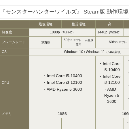
『モンスターハンターワイルズ』 Steam版 動作環境
最低環境
推奨環境
高
解像度
1080p
1440p
（Full HD）
（WQHD）
60fps
※フレーム生成
フレームレート
60fps
30fps
※フレ
使用
OS
Windows 10 / Windows 11
（64bit必須）
Intel Core
i5-10400
Intel Core i5-10400
Intel Core
Intel Core i3-12100
i3-12100
CPU
AMD Ryzen 5 3600
AMD
Ryzen 5
3600
メモリ
16GB
16G