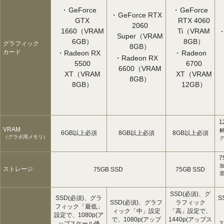
GeForce
GeForce
GeForce RTX
GTX
RTX 4060
2060
1660（VRAM
Ti（VRAM
Super（VRAM
6GB）
8GB）
グラフィック
8GB）
カード
Radeon RX
Radeon
Radeon RX
5500
6700
6600（VRAM
XT（VRAM
XT（VRAM
8GB）
8GB）
12GB）
1
VRAM
6GB以上必須
8GB以上必須
8GB以上必須
（グラボ用メモリ）
ク
7
ストレージ
75GB SSD
75GB SSD
SSD(必須)、グ
SSD(必須)、グラ
S
SSD(必須)、グラフ
ラフィック
フィック「最低」
ィック「中」設定
「高」設定で、
設定で、1080p(ア
で、1080p(アップ
1440p(アップス
ップスケール使
2