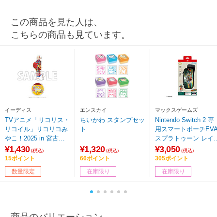
この商品を見た人は、
こちらの商品も見ています。
イーディス
エンスカイ
マックスゲームズ
TVアニメ「リコリス・
ちいかわ スタンプセッ
Nintendo Switch 2 専
リコイル」リコリコみ
ト
用スマートポーチEV
やこ！2025 in 宮古
スプラトゥーン レイ
島 アクリルスタンド
ース
¥1,430
¥1,320
¥3,050
(税込)
(税込)
(税込)
錦木 千束[琉装ver] 【s
15ポイント
66ポイント
305ポイント
of001】
数量限定
在庫限り
在庫限り
商品のバリエーション