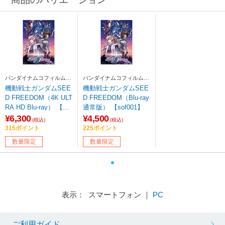
バンダイナムコフィルムワ
バンダイナムコフィルムワ
ークス
ークス
機動戦士ガンダムSEE
機動戦士ガンダムSEE
D FREEDOM（4K ULT
D FREEDOM（Blu-ray
RA HD Blu-ray） 【sof
通常版） 【sof001】
001】
¥6,300
¥4,500
(税込)
(税込)
315ポイント
225ポイント
数量限定
数量限定
表示： スマートフォン ｜
PC
ご利用ガイド