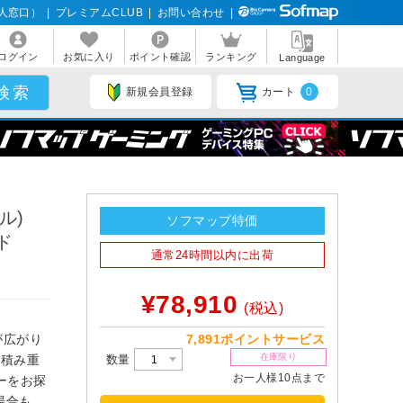
人窓口）
|
プレミアムCLUB
|
お問い合わせ
|
ログイン
お気に入り
ポイント確認
ランキング
Language
新規会員登録
カート
0
ル)
ソフマップ特価
イド
通常24時間以内に出荷
¥78,910
(税込)
7,891ポイントサービス
が広がり
在庫限り
数量
を積み重
お一人様10点まで
ーをお探
場合も、