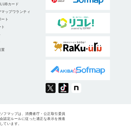
LUBカード
フマップワランティ
ポート
ート
ト
9
設置
ソフマップは、消費者庁・公正取引委員
会認定ルールに従った適正な表示を推進
しています。