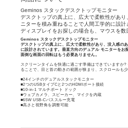
Geminos スタックデスクトップモニター
デスクトップの真上に、広大で柔軟性があり、
ニターを積み重ねることで人間工学的に設計さ
ディスプレイをお探しの場合も、マウスを数
Geminos スタックデスクトップモニター
デスクトップの真上に、広大で柔軟性があり、没入感のある
に設計されています。垂直方向のデュアル モニターをお
面倒な画面の回転はもう必要ありません。
スクリーンタイムを快適に過ごす準備はできていますか? 
ることで、目と首の動きの範囲が狭まり、スクロールも
■24インチのデュアルスタックモニター
■2つのUSBタイプCと2つのHDMIポート接続
■10-in-1 マルチポート ドック
■ウェブカメラ、スピーカー、マイクを内蔵
■65W USB-Cパススルー充電
■高さと視野角を調整可能