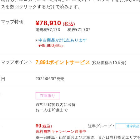
ウスを数回クリックするだけで済みます。
フマップ特価
¥78,910
(税込)
消費税¥7,173
税抜¥71,737
中古商品が計1点あります
¥49,980
(税込)～
フマップポイント
7,891ポイントサービス
(税込価格の10％分)
売日
2024/06/07発売
庫
在庫限り
通常24時間以内に出荷
お一人様10点まで
料
¥0
送料グループ：
(税込)
通常商品
送料無料キャンペーン適用中
※一部離島・山間部および北海道、または当社指定エリア