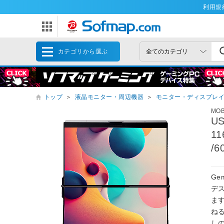
利用規
カテゴリから選ぶ
トップ
＞
液晶モニター・周辺機器
＞
モニター・ディスプレ
MOB
U
11
/6
Ge
デ
ます
ね
し