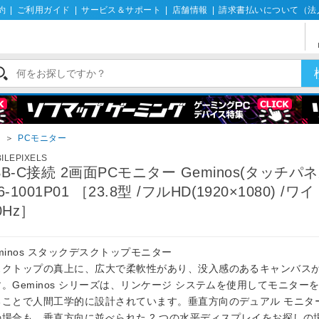
約
|
ご利用ガイド
|
サービス＆サポート
|
店舗情報
|
請求書払いについて（法
イ
＞
PCモニター
ILEPIXELS
SB-C接続 2画面PCモニター Geminos(タッチパネ
6-1001P01 ［23.8型 /フルHD(1920×1080) /ワ
0Hz］
minos スタックデスクトップモニター
スクトップの真上に、広大で柔軟性があり、没入感のあるキャンバス
。Geminos シリーズは、リンケージ システムを使用してモニター
ることで人間工学的に設計されています。垂直方向のデュアル モニタ
の場合も、垂直方向に並べられた 2 つの水平ディスプレイをお探しの