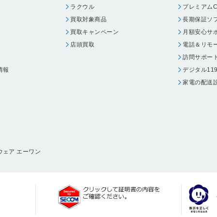
ラクウル
プレミアムC
買取対象商品
長期保証ソ
買取キャンペーン
月額安心サ
店頭買取
電話＆リモ
訪問サポー
情報
デジタル11
家電の配送
ウェア エーワン