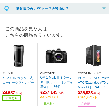
静音性の高いPCケースの特徴は？
この商品を見た人は、
こちらの商品も見ています。
デロンギ
OMSYSTEM
CORSAIR(コルセア)
OM-1 Mark II ミラーレ
KG200JN カッター式
PCケース [ATX /Micr
ス一眼カメラ ［ボディ
コーヒーグラインダー
ATX /Extended ATX /
単体］ 【864】
Mini-ITX] FRAME 450
¥257,145
0X LX-R RGB iCUE L
¥4,587
¥25,933
(税込)
(税込)
(税込)
NK Panoramic Glass
2,572ポイント
2,594ポイント
在庫あり
ブラック CC-9011316
在庫あり
在庫限り
WW