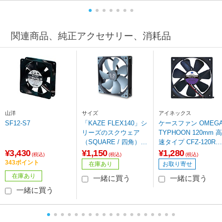
関連商品、純正アクセサリー、消耗品
山洋
サイズ
アイネックス
SF12-S7
「KAZE FLEX140」シ
ケースファン OMEG
リーズのスクウェア
TYPHOON 120mm 高
（SQUARE / 四角）形
速タイプ CFZ-120RB
状モデル KF1425FD12
[120mm /2000RPM]
¥3,430
¥1,150
¥1,280
(税込)
(税込)
(税込)
S-P 高精度密閉型FDB
343ポイント
在庫あり
お取り寄せ
ベアリング採用システ
在庫あり
一緒に買う
一緒に買う
ムファン
一緒に買う