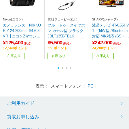
Nikon(ニコン)
JBL(ジェービーエル)
SHARP(シャープ)
カメラレンズ NIKKO
ブルートゥースイヤホ
液晶テレビ 4T-C55HV
R Z 24-200mm f/4-6.3
ン カナル型 ブラック
1 ［55V型 /Bluetooth
VR【ニコンZマウン
JBLT135BTBLK ［ワ
対応 /4K対応 /BS・C
ト】 ［ニコンZ /ズー
イヤレス(左右コード) /
4Kチューナー内蔵 /Y
¥125,400
¥5,500
¥242,000
(税込)
(税込)
(税込)
ムレンズ］
カナル型 /Bluetooth対
uTube対応］
12,540ポイント
550ポイント
24,200ポイント
応］
在庫あり
在庫あり
在庫あり
表示： スマートフォン ｜
PC
ご利用ガイド
買取お申し込み