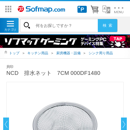
トップ
＞
キッチン用品
＞
厨房機器・設備
＞
シンク周り用品
貝印
NCD 排水ネット 7CM 000DF1480