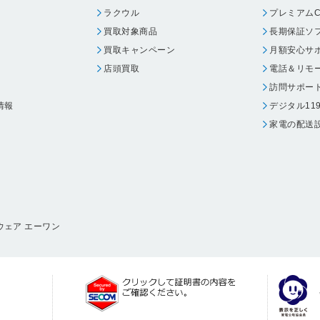
ラクウル
プレミアムC
買取対象商品
長期保証ソ
買取キャンペーン
月額安心サ
店頭買取
電話＆リモ
訪問サポー
情報
デジタル11
家電の配送
ウェア エーワン