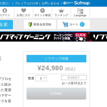
人窓口）
|
プレミアムCLUB
|
お問い合わせ
|
ログイン
お気に入り
ポイント確認
ランキング
Language
新規会員登録
カート
0
E
ソフマップ特価
¥24,980
(税込)
限定数終了
数量
ッププロセ
お一人様10点まで
性と組み
れた電源
のマザー
ンスを提