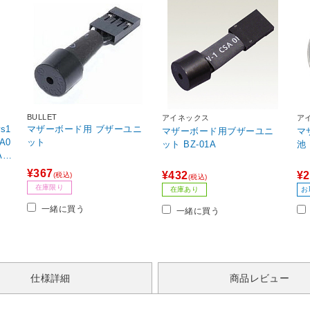
BULLET
アイネックス
ア
s1
マザーボード用 ブザーユニ
マザーボード用ブザーユニ
マ
A0
ット
ット BZ-01A
 /
86
¥367
¥432
¥2
(税込)
(税込)
在庫限り
在庫あり
お
一緒に買う
一緒に買う
仕様詳細
商品レビュー