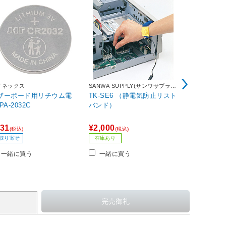
イネックス
SANWA SUPPLY(サンワサプラ
カスタム
イ)
ザーボード用リチウム電
TK-SE6 （静電気防止リスト
静電防止手袋
池 PA-2032C
バンド）
31
¥2,000
¥397
(税込)
(税込)
(税込)
40ポイント
取り寄せ
在庫あり
お取り寄せ
一緒に買う
一緒に買う
一緒に買