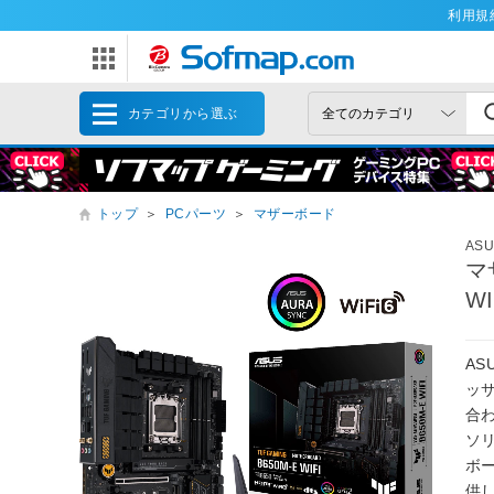
利用規
カテゴリから選ぶ
トップ
＞
PCパーツ
＞
マザーボード
AS
マザ
WI
AS
ッ
合
ソ
ボ
供