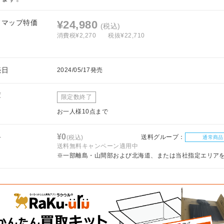
フマップ特価
¥24,980
(税込)
消費税¥2,270
税抜¥22,710
売日
2024/05/17発売
庫
限定数終了
お一人様10点まで
料
¥0
送料グループ：
(税込)
通常商品
送料無料キャンペーン適用中
※一部離島・山間部および北海道、または当社指定エリア