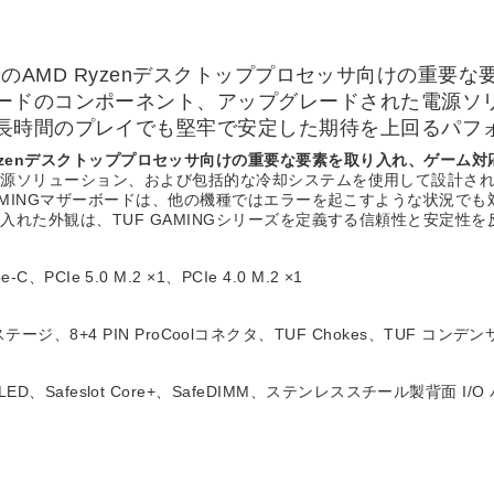
IFIは、最新のAMD Ryzenデスクトッププロセッサ向け
ードのコンポーネント、アップグレードされた電源ソ
長時間のプレイでも堅牢で安定した期待を上回るパフ
最新のAMD Ryzenデスクトッププロセッサ向けの重要な要素を取り入れ、
電源ソリューション、および包括的な冷却システムを使用して設計さ
AMINGマザーボードは、他の機種ではエラーを起こすような状況で
れた外観は、TUF GAMINGシリーズを定義する信頼性と安定性を
C、PCIe 5.0 M.2 ×1、PCIe 4.0 M.2 ×1
ージ、8+4 PIN ProCoolコネクタ、TUF Chokes、TUF コンデン
、Q-LED、Safeslot Core+、SafeDIMM、ステンレススチール製背面 I/