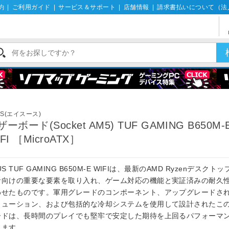
約
|
ご利用ガイド
|
サービス＆サポート
|
店舗情報
|
請求書払いについて（法
US(エイスース)
ーボード(Socket AM5) TUF GAMING B650M-
FI ［MicroATX］
US TUF GAMING B650M-E WIFIは、最新のAMD Ryzenデスクト
サ向けの重要な要素を取り入れ、ゲーム対応の機能と実証済みの耐久
わせたものです。軍用グレードのコンポーネント、アップグレードさ
リューション、および包括的な冷却システムを使用して設計されたこ
ードは、長時間のプレイでも堅牢で安定した期待を上回るパフォーマ
します。