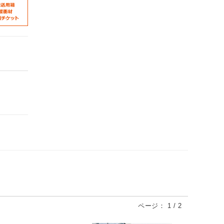
ページ：
1
/
2