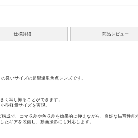
仕様詳細
商品レビュー
o は、取り回しの良いサイズの超望遠単焦点レンズです。
きく写し撮ることができます。
いう小型軽量サイズを実現。
。
ズ構成で、コマ収差や色収差を効果的に抑えながら、良好な描写性能
応したギアを装備し、動画撮影にも対応します。