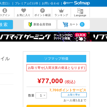
人窓口）
|
プレミアムCLUB
|
お問い合わせ
|
ログイン
お気に入り
ポイント確認
ランキング
Language
新規会員登録
カート
0
士フイル
ソフマップ特価
お取り寄せ(入荷次第の発送となります)
¥77,000
(税込)
7,700ポイントサービス
お取り寄せ
数量
お一人様1点まで