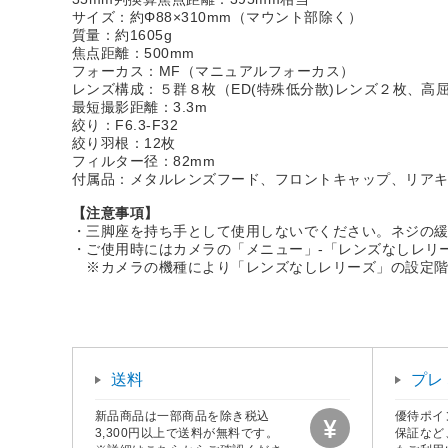
サイズ：約Φ88×310mm（マウント部除く）
質量：約1605g
焦点距離：500mm
フォーカス：MF（マニュアルフォーカス）
レンズ構成：５群８枚（ED(特殊低分散)レンズ２枚、高
最短撮影距離：3.3m
絞り：F6.3-F32
絞り羽根：12枚
フィルター径：82mm
付属品：メタルレンズフード、フロントキャップ、リア
【注意事項】
・三脚座を持ち手として使用しないでください。ネジの
・ご使用時にはカメラの「メニュー」-「レンズなしレリ
※カメラの機種により「レンズなしレリーズ」の設定階
送料
プレ
新品商品は一部商品を除き税込
優待ポイ
3,300円以上で送料が無料です。
保証など