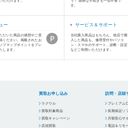
いただけます。
う！ 面倒な手続きも一切不要で
す。
ュー
サービス＆サポート
ただいた商品の感想やご意
当社購入商品はもちろん、他店で購
稿ください。掲載されたお
入した商品も、修理受付やパソコ
ソフマップポイントをプレ
ン・スマホのサポート、診断・設定
たします。
などご利用いただけます。
買取お申し込み
訪問・店頭
ラクウル
プレミアムC
買取対象商品
長期保証ソ
買取キャンペーン
月額安心サ
店頭買取
電話＆リモ