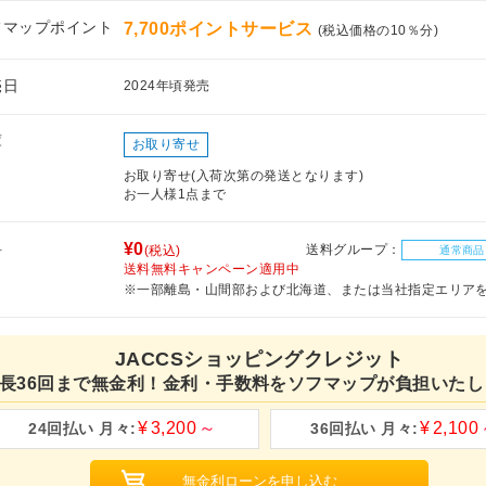
フマップポイント
7,700ポイントサービス
(税込価格の10％分)
売日
2024年頃発売
庫
お取り寄せ
お取り寄せ(入荷次第の発送となります)
お一人様1点まで
料
¥0
送料グループ：
(税込)
通常商品
送料無料キャンペーン適用中
※一部離島・山間部および北海道、または当社指定エリア
JACCSショッピングクレジット
長36回まで無金利！金利・手数料をソフマップが負担いたし
3,200
2,100