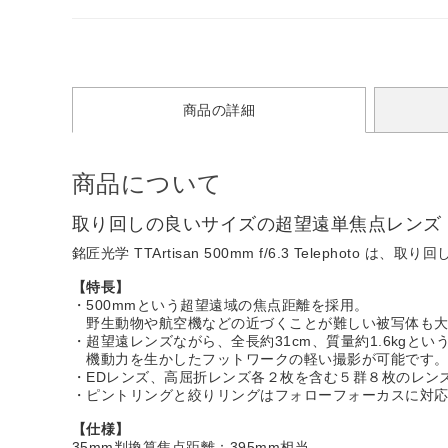
商品の詳細
商品について
取り回しの良いサイズの超望遠単焦点レンズ
銘匠光学 TTArtisan 500mm f/6.3 Telephot
【特長】
・500mmという超望遠域の焦点距離を採用。
野生動物や航空機などの近づくことが難しい被写体も大
・超望遠レンズながら、全長約31cm、質量約1.6kgと
機動力を生かしたフットワークの軽い撮影が可能です
・EDレンズ、高屈折レンズ各２枚を含む５群８枚のレン
・ピントリングと絞りリングはフォローフォーカスに対
【仕様】
35mm判換算焦点距離：395mm相当