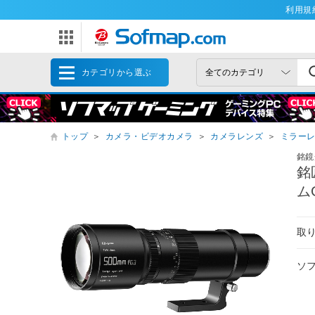
利用規
カテゴリから選ぶ
トップ
＞
カメラ・ビデオカメラ
＞
カメラレンズ
＞
ミラー
銘鏡
銘匠
ム
取
ソ