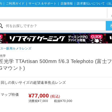
約
|
ご利用ガイド
|
サービス＆サポート
|
店舗情報
|
請求書払いについて（法
レス一眼用カメラレンズ
光学
光学 TTArtisan 500mm f/6.3 Telephoto (富
Gマウント)
り回しの良いサイズの超望遠単焦点レンズ
フマップ特価
¥77,000
(税込)
消費税¥7,000
税抜¥70,000