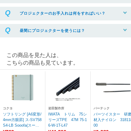
プロジェクターのお手入れは何をすればいい？
昼間にプロジェクターを使うには？
この商品を見た人は、
こちらの商品も見ています。
コクヨ
岩田製作所
バーテック
ソフトリング [A6変形/
IWATA トリム 75シ
バーツイスター 研
4mm方眼罫] ス-SV758
リーズTPE 47M 75-1
材入ナイロン 31811
S4-LB Sooofa(スーフ
6-W-1T-L47
00
ァ) 青