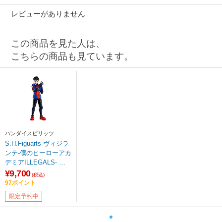
レビューがありません
この商品を見た人は、
こちらの商品も見ています。
バンダイスピリッツ
S.H.Figuarts ヴィジラ
ンテ-僕のヒーローアカ
デミアILLEGALS- 灰
廻航一
¥9,700
(税込)
97ポイント
限定予約中