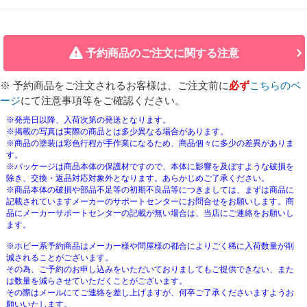
予約商品のご注文に関する注意
※ 予約商品をご注文されるお客様は、ご注文前に
必ず
こちらのペ
ージ
にて注意事項等をご確認ください。
※発売日以降、入荷次第の発送となります。
※掲載の写真は実際の商品とは多少異なる場合があります。
※商品の塗装は彩色行程が手作業になるため、商品個々に多少の差異がありま
す。
※パッケージは商品本体の保護材ですので、本体に影響を及ぼすような破損を
除き、交換・返品対応対象外となります。あらかじめご了承ください。
※商品本体の破損や部品不足等の初期不良品等につきましては、まずは商品に
記載されていますメーカーのサポートセンターにお問合せをお願いします。商
品にメーカーサポートセンターの記載が無い場合は、当店にご連絡をお願いし
ます。
※ホビー系予約商品はメーカー様や問屋様の都合によりごく稀に入荷数量が削
減されることがございます。
その為、ご予約のお申し込みをいただいておりましてもご提供できない、また
は数量を減らさせていただくことがございます。
その際はメールにてご連絡を差し上げますが、何卒ご了承くださいますようお
願いいたします。