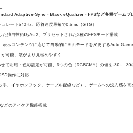
ー
Standard Adaptive-Sync・Black eQualizer・FPSなど
レッシュレート540Hz、応答速度最短で0.5ms（GTG）
独自技術DyAc 2、プリセットされた3種のFPSモード搭載
共有の他、表示コンテンツに応じて自動的に画面モードを変更するAuto Game
再現とが可能、敵がより見極めやすく
搭載でゲームに合わせて明暗・色彩設定が可能、6つの色（RGBCMY）の値を-30
OSD操作に対応
っ手、イヤホンフック、ケーブル配線など）、ゲームへの没入感を高
減などのアイケア機能搭載