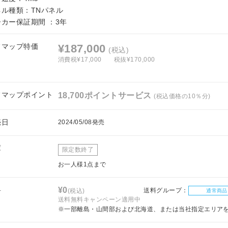
ネル種類：TNパネル
ーカー保証期間 ：3年
フマップ特価
¥187,000
(税込)
消費税¥17,000
税抜¥170,000
フマップポイント
18,700ポイントサービス
(税込価格の10％分)
売日
2024/05/08発売
庫
限定数終了
お一人様1点まで
料
¥0
送料グループ：
(税込)
通常商品
送料無料キャンペーン適用中
※一部離島・山間部および北海道、または当社指定エリア