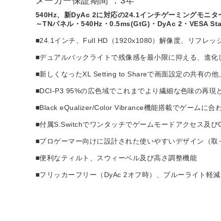
メーカー保証期間 ：3年
540Hz、新DyAc 2に対応の24.1インチゲーミングモニタ
～TNパネル・540Hz・0.5ms(GtG)・DyAc 2・VESA 
■24.1インチ、Full HD（1920x1080）解像度、リフ
■デュアルバックライトで残像感を最小限に抑える、進化した
■新しくなったXL Setting to Shareで画面設定の
■DCI-P3 95%の広色域でこれまでより繊細な色味の
■Black eQualizer/Color Vibrance機能
■付属S.Switchでワンタッチでゲームモードアクセス及び
■プロゲーマー向けに設計された使いやすいデザイン（取
■便利なティルト、スウィーベル及び高さ調整機能
■フリッカーフリー（DyAc 2オフ時）、ブルーライト軽