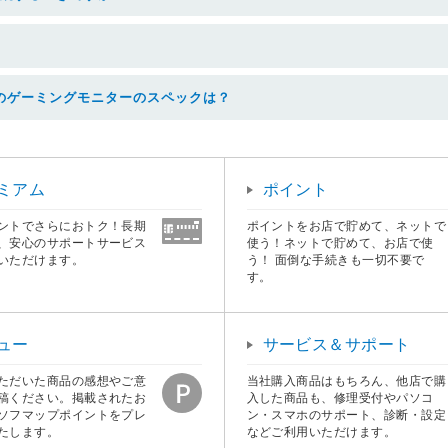
のゲーミングモニターのスペックは？
ミアム
ポイント
ントでさらにおトク！長期
ポイントをお店で貯めて、ネットで
、安心のサポートサービス
使う！ネットで貯めて、お店で使
いただけます。
う！ 面倒な手続きも一切不要で
す。
ュー
サービス＆サポート
ただいた商品の感想やご意
当社購入商品はもちろん、他店で購
稿ください。掲載されたお
入した商品も、修理受付やパソコ
ソフマップポイントをプレ
ン・スマホのサポート、診断・設定
たします。
などご利用いただけます。