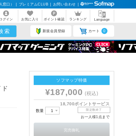
人窓口）
|
プレミアムCLUB
|
お問い合わせ
|
ログイン
お気に入り
ポイント確認
ランキング
Language
新規会員登録
カート
0
ソフマップ特価
ワイド
¥187,000
(税込)
18,700ポイントサービス
限定数終了
数量
お一人様1点まで