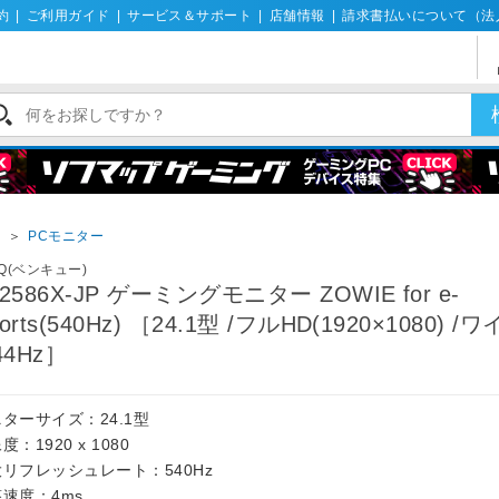
約
|
ご利用ガイド
|
サービス＆サポート
|
店舗情報
|
請求書払いについて（法
イ
＞
PCモニター
nQ(ベンキュー)
L2586X-JP ゲーミングモニター ZOWIE for e-
orts(540Hz) ［24.1型 /フルHD(1920×1080) /
44Hz］
ターサイズ：24.1型
度：1920 x 1080
リフレッシュレート：540Hz
速度：4ms