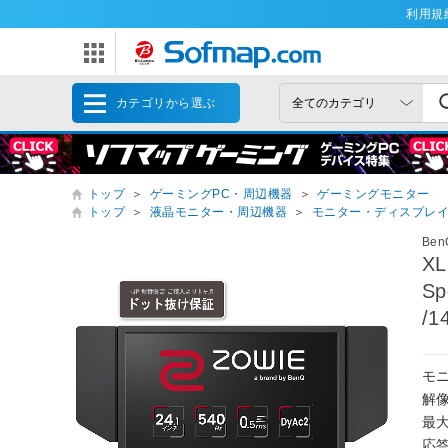
利用規
カテゴリから選ぶ
トップ
＞
ゲーミングPC・周辺機器
＞
ゲーミングモニター
トップ
＞
液晶モニター・周辺機器
＞
モニター・ディスプレ
Be
X
Sp
/1
モニ
解像
最大
応答