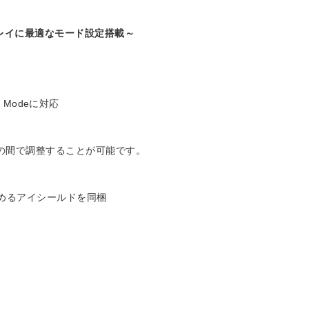
各種ゲームプレイに最適なモード設定搭載～
 Modeに対応
～+30の間で調整することが可能です。
めるアイシールドを同梱