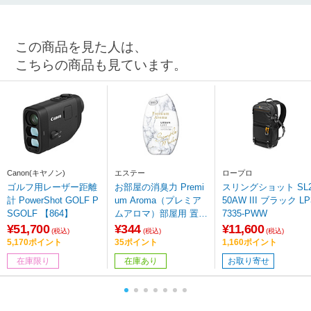
この商品を見た人は、
こちらの商品も見ています。
Canon(キヤノン)
エステー
ロープロ
ゴルフ用レーザー距離
お部屋の消臭力 Premi
スリングショット SL
計 PowerShot GOLF P
um Aroma（プレミア
50AW III ブラック LP3
SGOLF 【864】
ムアロマ）部屋用 置き
7335-PWW
型 アーバンリュクス 4
¥51,700
¥344
¥11,600
(税込)
(税込)
(税込)
00ml [消臭剤 芳香剤
5,170ポイント
35ポイント
1,160ポイント
ルームフレグランス 玄
在庫限り
在庫あり
お取り寄せ
関 リビング用]