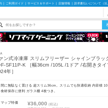
約
|
ご利用ガイド
|
サービス＆サポート
|
店舗情報
|
請求書払いについて（法
UA
ァン式冷凍庫 スリムフリーザー シャインブラッ
QF-SF11P-K ［幅36cm /105L /1ドア /右開きタ
2024年］
間に無駄なく置ける 超スリム36cm。スリムでも快適収納 内容積 10
い食材保存に便利 ガラス棚 4枚つき。
フマップ特価
¥36,000
(税込)