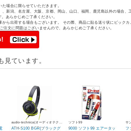
いた場合に限らせていただきます。
）、新潟、名古屋、大阪、京都、岡山、山口、福岡、鹿児島以外の場合、
す。あらかじめご了承ください。
庫から出荷する場合もございます。 その際、商品に貼る送り状にビックカ
 ご注文に問題はございませんので、あらかじめご了承ください。
も見ています。
audio-technica(オーディオテクニ
ソフト99
サ
カ)
電
ATH-S100 BGR(ブラックグ
9000 ソフト99 エアータッ
フ