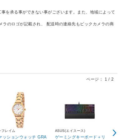
工事を承る事ができない事がございます。また、地域によって
メラのロゴが記載され、 配送時の連絡先もビックカメラの商
ページ：
1
/
2
ンフレイム
ASUS(エイスース)
アイネックス
ァッションウォッチ GRA
ゲーミングキーボード＋リ
USB-C ⇔ D