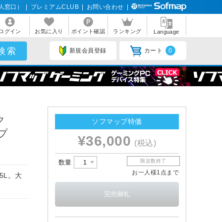
人窓口）
|
プレミアムCLUB
|
お問い合わせ
|
ログイン
お気に入り
ポイント確認
ランキング
Language
新規会員登録
カート
0
ク
ソフマップ特価
イプ
¥36,000
(税込)
限定数終了
数量
お一人様1点まで
5L。大