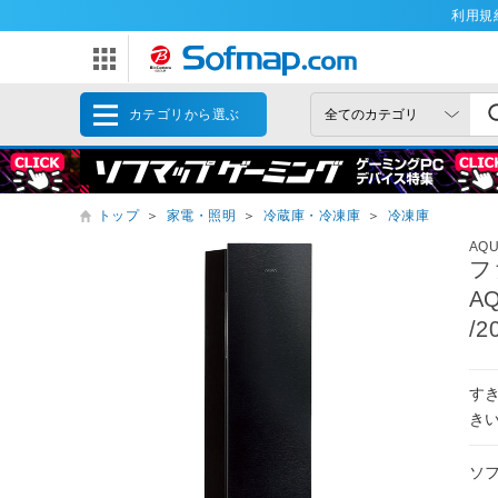
利用規
カテゴリから選ぶ
トップ
＞
家電・照明
＞
冷蔵庫・冷凍庫
＞
冷凍庫
AQ
フ
A
/
すき
き
ソ