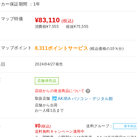
ーカー保証期間 ：1年
フマップ特価
¥83,110
(税込)
消費税¥7,555
税抜¥75,555
フマップポイント
8,311ポイントサービス
(税込価格の10％分)
売日
2024/04/27発売
庫
店舗併売品
店頭からの発送商品について
取扱店舗
AKIBA パソコン・デジタル館
店舗から出荷
お一人様1点まで
料
¥0
送料グループ：
(税込)
通常商品
送料無料キャンペーン適用中