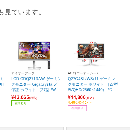
も見ています。
アイオーデータ
AOC(エーオーシー)
ーミ
LCD-GDQ271RAW ゲーミン
Q27G4SL/WS/11 ゲーミン
グモニター GigaCrysta 5年
グモニター ホワイト ［27型
18
保証 ホワイト ［27型 /WQH
/WQHD(2560×1440） /ワイ
D(2560×1440） /ワイド /32
ド /320Hz］
¥43,065
¥44,800
(税込)
(税込)
0Hz］
4,480ポイント
在庫あり
在庫限り