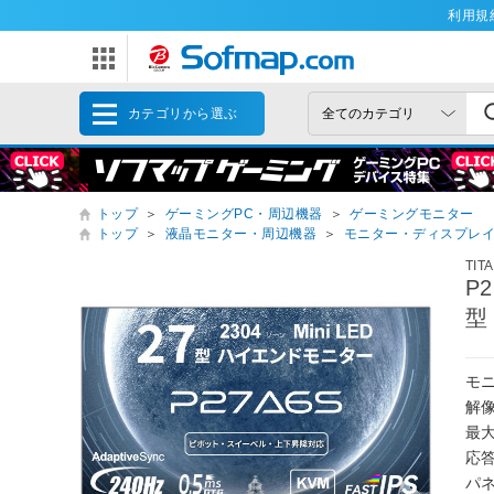
利用規
カテゴリから選ぶ
トップ
＞
ゲーミングPC・周辺機器
＞
ゲーミングモニター
トップ
＞
液晶モニター・周辺機器
＞
モニター・ディスプレ
TIT
P
型
モ
解像
最大
応答
パネ