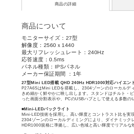
商品の詳細
商品について
モニターサイズ：27型
解像度：2560ｘ1440
最大リフレッシュレート：240Hz
応答速度：0.5ms
パネル種類：IPSパネル
メーカー保証期間 ：1年
27型Mini LED搭載 QHD 240Hz HDR1000対応ハイ
P27A6SはMini LEDを搭載し、2304ゾーンのロー
きめ細かく鮮やかに映し出します。スタンドはチルト・ピ
った画面分割表示や、PCのUSBハブとして使える多数の
■Mini-LEDバックライト
Mini-LED技術を採用し、高い輝度とコントラスト比を
2304ゾーンのローカルディミングにより、ダイナミッ
HDR1000規格に準拠し、広い色域と高い輝度でリアル