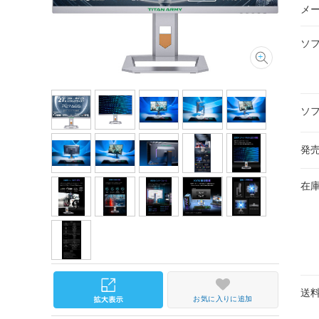
メ
ソ
ソ
発
在
送
お気に入りに追加