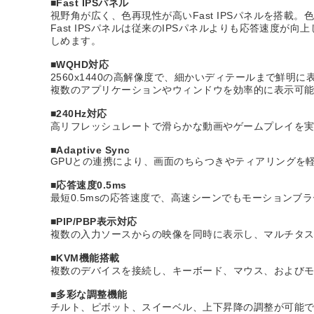
■Fast IPSパネル
視野角が広く、色再現性が高いFast IPSパネルを搭
Fast IPSパネルは従来のIPSパネルよりも応答速
しめます。
■WQHD対応
2560x1440の高解像度で、細かいディテールまで鮮明に
複数のアプリケーションやウィンドウを効率的に表示可
■240Hz対応
高リフレッシュレートで滑らかな動画やゲームプレイを
■Adaptive Sync
GPUとの連携により、画面のちらつきやティアリングを
■応答速度0.5ms
最短0.5msの応答速度で、高速シーンでもモーションブ
■PIP/PBP表示対応
複数の入力ソースからの映像を同時に表示し、マルチタ
■KVM機能搭載
複数のデバイスを接続し、キーボード、マウス、および
■多彩な調整機能
チルト、ピボット、スイーベル、上下昇降の調整が可能