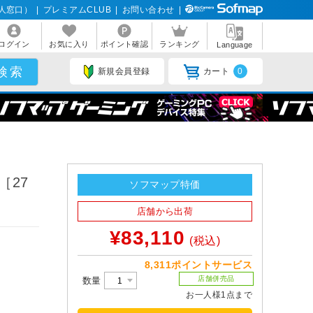
人窓口）
|
プレミアムCLUB
|
お問い合わせ
|
ログイン
お気に入り
ポイント確認
ランキング
Language
新規会員登録
カート
0
［27
ソフマップ特価
店舗から出荷
¥83,110
(税込)
8,311ポイントサービス
店舗併売品
数量
お一人様1点まで