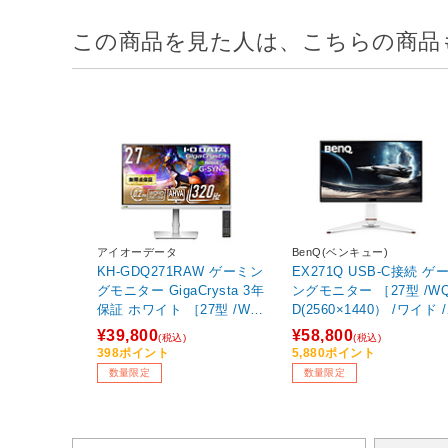
この商品を見た人は、こちらの商品
アイオーデータ
BenQ(ベンキュー)
KH-GDQ271RAW ゲーミン
EX271Q USB-C接続 ゲ
グモニター GigaCrysta 3年
ングモニター ［27型 /WQH
保証 ホワイト ［27型 /WQH
D(2560×1440） /ワイド /
D(2560×1440） /ワイド /32
0Hz］
¥39,800
¥58,800
(税込)
(税込)
0Hz］
398ポイント
5,880ポイント
数量限定
数量限定