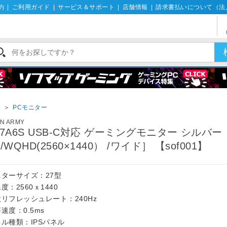
約
|
ご利用ガイド
|
サービス＆サポート
|
店舗情報
|
請求書払いについて（法
イ
＞
PCモニター
AN ARMY
27A6S USB-C対応 ゲーミングモニター シルバー 
 /WQHD(2560×1440） /ワイド］ 【sof001】
ニターサイズ：27型
度：2560ｘ1440
リフレッシュレート：240Hz
速度：0.5ms
ル種類：IPSパネル