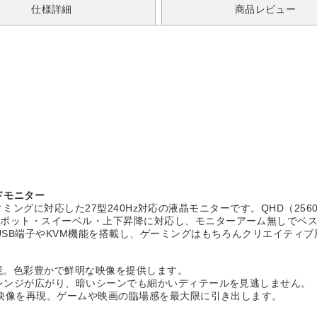
仕様詳細
商品レビュー
エンドモニター
カルディミングに対応した27型240Hz対応の液晶モニターです。QHD（2
ボット・スイーベル・上下昇降に対応し、モニターアーム無しでベストポ
USB端子やKVM機能を搭載し、ゲーミングはもちろんクリエイティ
実現。色彩豊かで鮮明な映像を提供します。
クレンジが広がり、暗いシーンでも細かいディテールを見逃しません。
な映像を再現。ゲームや映画の臨場感を最大限に引き出します。