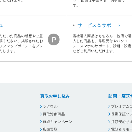
いただけます。
う！ 面倒な手続きも一切不要で
す。
ュー
サービス＆サポート
ただいた商品の感想やご意
当社購入商品はもちろん、他店で購
稿ください。掲載されたお
入した商品も、修理受付やパソコ
ソフマップポイントをプレ
ン・スマホのサポート、診断・設定
たします。
などご利用いただけます。
買取お申し込み
訪問・店頭
ラクウル
プレミアムC
買取対象商品
長期保証ソ
買取キャンペーン
月額安心サ
店頭買取
電話＆リモ