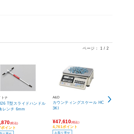
ページ：
1
/
2
A&D
イトナ
Panasonic
カウンティングスケール HC
7026 T型スライドハンドル
電気ファン
3KI
角レンチ 6mm
カレット DS-
イト
¥47,610
,870
¥8,493
(税込)
(税込)
(税込
4,761ポイント
87ポイント
340ポイント
お取り寄せ
取り寄せ
在庫限り