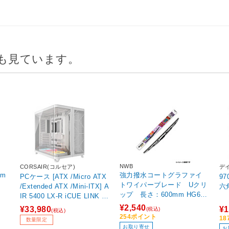
も見ています。
NWB
CORSAIR(コルセア)
デ
0m
強力撥水コートグラファイ
PCケース [ATX /Micro ATX
9
トワイパーブレード Uクリ
/Extended ATX /Mini-ITX] A
六
ップ 長さ：600mm HG60
IR 5400 LX-R iCUE LINK Te
A
mpered Glass ホワイト CC-
¥2,540
¥33,980
¥1
(税込)
(税込)
9011321-WW 【sof001】
254ポイント
1
数量限定
お取り寄せ
お