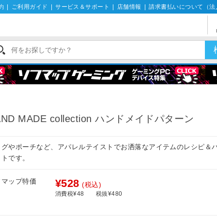
約
|
ご利用ガイド
|
サービス＆サポート
|
店舗情報
|
請求書払いについて（法
AND MADE collection ハンドメイドパターン
ッグやポーチなど、アパレルテイストでお洒落なアイテムのレシピ＆
ットです。
フマップ特価
¥528
(税込)
消費税¥48
税抜¥480