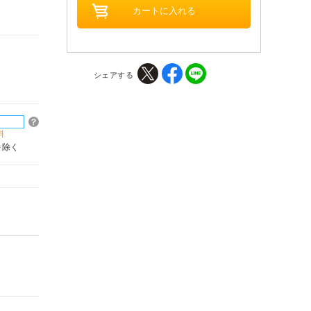
シェアする
料
を除く