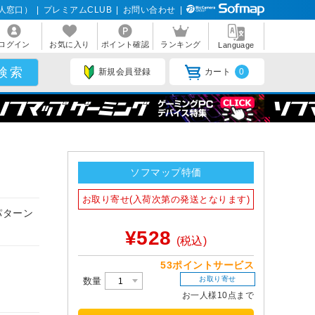
人窓口）
|
プレミアムCLUB
|
お問い合わせ
|
ログイン
お気に入り
ポイント確認
ランキング
Language
新規会員登録
カート
0
ソフマップ特価
お取り寄せ(入荷次第の発送となります)
パターン
¥528
(税込)
53ポイントサービス
お取り寄せ
数量
お一人様10点まで