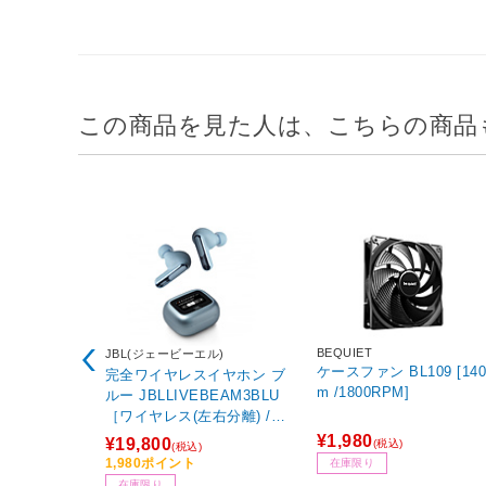
この商品を見た人は、こちらの商品
BEQUIET
JBL(ジェービーエル)
ケースファン BL109 [14
完全ワイヤレスイヤホン ブ
m /1800RPM]
ルー JBLLIVEBEAM3BLU
［ワイヤレス(左右分離) /ノ
イズキャンセリング対応 /Bl
¥1,980
¥19,800
(税込)
(税込)
uetooth対応］
1,980ポイント
在庫限り
在庫限り