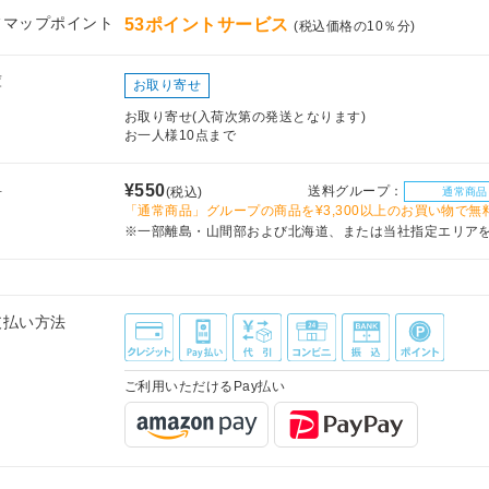
フマップポイント
53ポイントサービス
(税込価格の10％分)
庫
お取り寄せ
お取り寄せ(入荷次第の発送となります)
お一人様10点まで
料
¥550
送料グループ：
(税込)
通常商品
「通常商品」グループの商品を¥3,300以上のお買い物で無
※一部離島・山間部および北海道、または当社指定エリア
支払い方法
ご利用いただけるPay払い