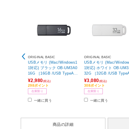
ORIGINAL BASIC
ORIGINAL BASIC
USBメモリ (Mac/Windows1
USBメモリ (Mac/Window
1対応) ブラック OB-UM3A0
1対応) ホワイト OB-UM3
16G ［16GB /USB TypeA /
32G ［32GB /USB TypeA
USB3.2 /キャップ式］
USB3.2 /キャップ式］ 【
¥2,980
¥3,080
(税込)
(税込)
4】
298ポイント
308ポイント
在庫限り
在庫限り
一緒に買う
一緒に買う
商品の詳細
商品について
Intel B760チップセット搭載。背面コネ