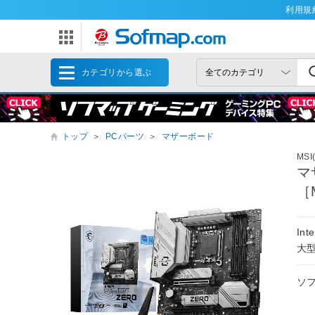
利用規
カテゴリから選ぶ
トップ
＞
PCパーツ
＞
マザーボード
MS
マ
［M
In
大型
ソ