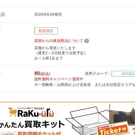
売日
2024/04/19発売
庫
数量限定
店頭からの発送商品について
店舗から発送いたします
（通常2～3日程度で出荷予定）
お一人様1点まで
料
¥0
送料グループ：
(税込)
通常商品
送料無料キャンペーン適用中
※一部離島・山間部および北海道、または当社指定エリア