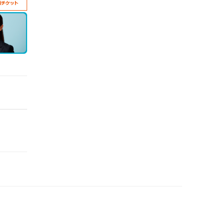
ページ：
1
/
2