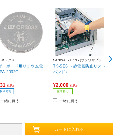
イネックス
SANWA SUPPLY(サンワサプラ
カスタム
イ)
ザーボード用リチウム電
TK-SE6 （静電気防止リスト
静電防止手袋
池 PA-2032C
バンド）
31
¥2,000
¥397
(税込)
(税込)
(税込)
40ポイント
取り寄せ
在庫あり
お取り寄せ
一緒に買う
一緒に買う
一緒に買
載するmicroATXマザーボード