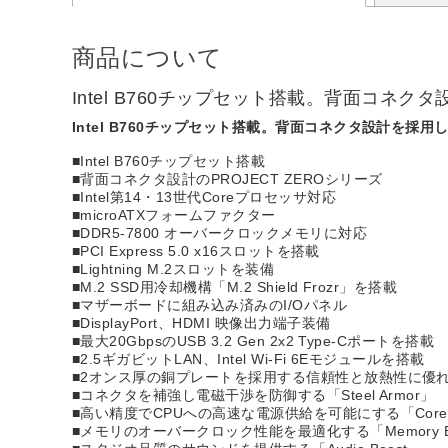
Intel B760チップセット搭載。背面コネクタ設計を採
■Intel B760チップセット搭載
■背面コネクタ設計のPROJECT ZEROシリーズ
■Intel第14・13世代Coreプロセッサ対応
■microATXフォームファクター
■DDR5-7800 オーバークロックメモリに対応
■PCI Express 5.0 x16スロットを搭載
■Lightning M.2スロットを装備
■M.2 SSD用冷却機構「M.2 Shield Frozr」を搭載
■マザーボードに組み込み済みのI/Oパネル
■DisplayPort、HDMI 映像出力端子装備
■最大20GbpsのUSB 3.2 Gen 2x2 Type-Cポートを搭載
■2.5ギガビットLAN、Intel Wi-Fi 6Eモジュールを搭載
■2オンス厚の銅プレートを採用する信頼性と放熱性に優れ
■コネクタを補強し電磁干渉を防御する「Steel Armor」
■高い精度でCPUへの高速な電源供給を可能にする「Core B
■メモリのオーバークロック性能を最適化する「Memory B
■スタジオ品質のサウンドを提供する「Audio Boost」
【PCケースへの組み込みに関するご注意】
本製品は、背面コネクタ設計を採用しているため、PCケ