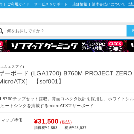
約
|
ご利用ガイド
|
サービス＆サポート
|
店舗情報
|
請求書払いについて（法
I(エムエスアイ)
ザーボード (LGA1700) B760M PROJECT ZERO
icroATX］ 【sof001】
tel B760チップセット搭載。背面コネクタ設計を採用し、ホワイトシ
ヒートシンクを搭載するmicroATXマザーボード
フマップ特価
¥31,500
(税込)
消費税¥2,863
税抜¥28,637