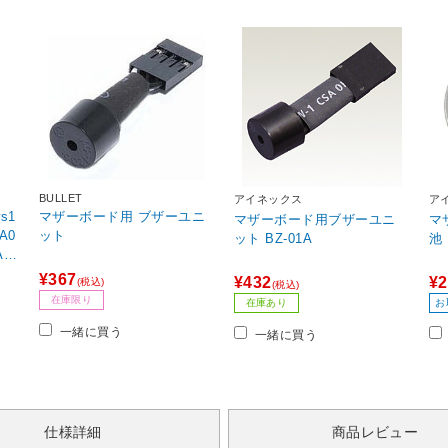
BULLET
アイネックス
ア
s1
マザーボード用 ブザーユニ
マザーボード用ブザーユニ
マ
A0
ット
ット BZ-01A
 /
86
¥367
¥432
¥2
(税込)
(税込)
在庫限り
在庫あり
お
一緒に買う
一緒に買う
仕様詳細
商品レビュー
クタ設計を採用し、ホワイトシルバーの大型ヒートシンクを搭