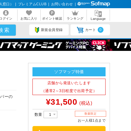
人窓口）
|
プレミアムCLUB
|
お問い合わせ
|
ログイン
お気に入り
ポイント確認
ランキング
Language
新規会員登録
カート
0
ソフマップ特価
店舗から発送いたします
（通常2～3日程度で出荷予定）
ルバーの
¥31,500
(税込)
数量限定
数量
お一人様1点まで