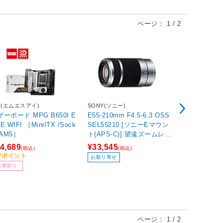
SONOS
I(エムエスアイ)
SONY(ソニー)
Sonos Sub
ザーボード MPG B650I E
E55-210mm F4.5-6.3 OSS
ホワイト SU
FI ［MiniITX /Sock
SEL55210 [ソニーEマウン
 AM5］
ト(APS-C)] 望遠ズームレン
ズ
¥100,136
4,689
¥33,545
(税込)
(税込)
47ポイント
在庫あり
お取り寄せ
在庫限り
ページ：
1
/
2