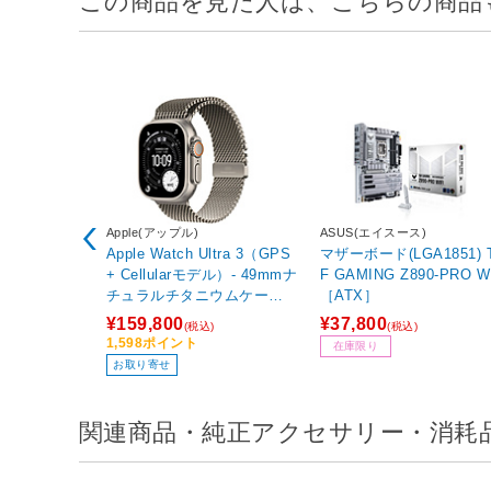
Apple(アップル)
ASUS(エイスース)
Apple Watch Ultra 3（GPS
マザーボード(LGA1851) 
+ Cellularモデル）- 49mmナ
F GAMING Z890-PRO W
チュラルチタニウムケース
［ATX］
とナチュラルチタニウムミ
¥159,800
¥37,800
(税込)
(税込)
ラネーゼループ - M MEW
1,598ポイント
在庫限り
Y4J/A
お取り寄せ
関連商品・純正アクセサリー・消耗