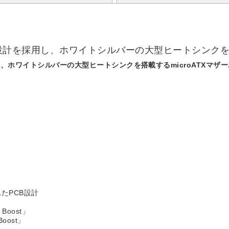
用し、ホワイトシルバーの大型ヒートシンクを搭載するmicroATXマザ
たPCB設計
oost」
oost」
ースに組み込む際は必ず背面コネクタマザーボード対応のPCケース