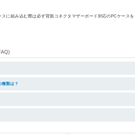
AQ)
の種類は？
ミアム
ポイント
ントでさらにおトク！長期
ポイントをお店で貯めて、ネットで
、安心のサポートサービス
使う！ネットで貯めて、お店で使
いただけます。
う！ 面倒な手続きも一切不要で
す。