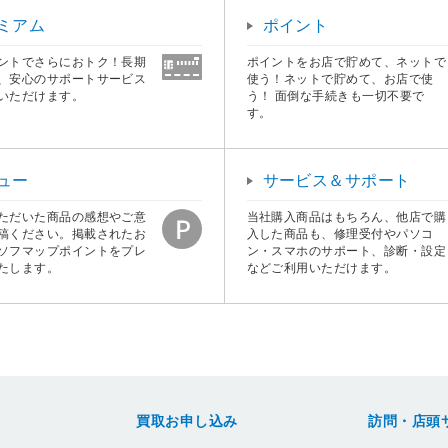
ュー
サービス＆サポート
ただいた商品の感想やご意
当社購入商品はもちろん、他店で購
稿ください。掲載されたお
入した商品も、修理受付やパソコ
ソフマップポイントをプレ
ン・スマホのサポート、診断・設定
たします。
などご利用いただけます。
買取お申し込み
訪問・店頭
ラクウル
プレミアムC
買取対象商品
長期保証ソ
買取キャンペーン
月額安心サ
店頭買取
電話＆リモ
訪問サポー