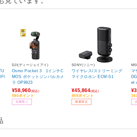
DJI(ディージェイアイ)
SONY(ソニー)
MS
TU
Osmo Pocket 3 1インチC
ワイヤレス/ストリーミング
マ
IFI
MOS ポケットジンバルカメ
マイクロホン ECM-S1
DGE WI
ラ OP9923
et
¥58,960
¥45,864
¥3
(税込)
(税込)
590ポイント
459ポイント
3
在庫限り
数量限定
品