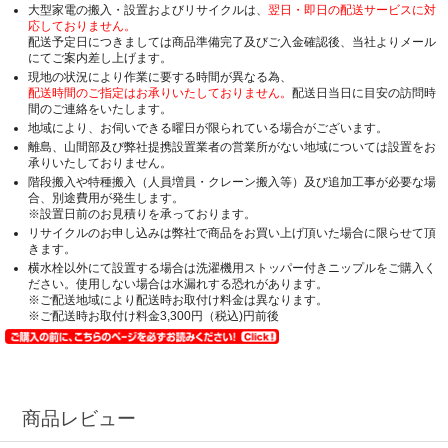
大型家電の搬入・設置およびリサイクルは、
翌日・即日の配送サービスに対
応しておりません。
配送予定日につきましては商品準備完了及びご入金確認後、当社よりメール
にてご案内差し上げます。
現地の状況により作業に要する時間が異なる為、
配送時間のご指定はお承りいたしておりません。
配送日当日に目安の訪問時
間のご連絡をいたします。
地域により、お伺いできる曜日が限られている場合がございます。
離島、山間部及び弊社提携設置業者の営業所がない地域については設置をお
承りいたしておりません。
階段搬入や特種搬入（人員増員・クレーン搬入等）及び追加工事が必要な場
合、別途費用が発生します。
※設置日前のお見積りを承っております。
リサイクルのお申し込みは弊社で商品をお買い上げ頂いた場合に限らせて頂
きます。
横水栓以外にて設置する場合は洗濯機用ストッパー付きニップルをご購入く
ださい。使用しない場合は水漏れする恐れがあります。
※ご配送地域により配送時お取付け料金は異なります。
※ご配送時お取付け料金3,300円（税込)円前後
商品レビュー