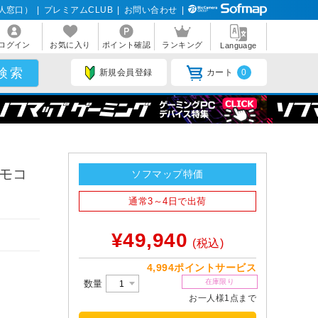
人窓口）
|
プレミアムCLUB
|
お問い合わせ
|
ログイン
お気に入り
ポイント確認
ランキング
Language
新規会員登録
カート
0
リモコ
ソフマップ特価
通常3～4日で出荷
¥49,940
(税込)
4,994ポイントサービス
在庫限り
数量
お一人様1点まで