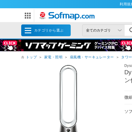
利用規
カテゴリから選ぶ
トップ
＞
家電・照明
＞
扇風機・サーキュレーター
＞
タワ
Dy
D
ン
微細
ソ