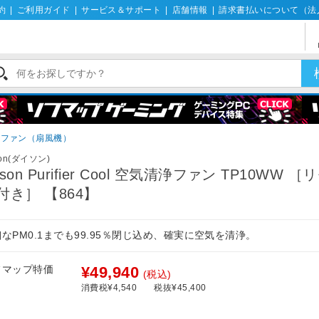
約
|
ご利用ガイド
|
サービス＆サポート
|
店舗情報
|
請求書払いについて（法
ーファン（扇風機）
son(ダイソン)
yson Purifier Cool 空気清浄ファン TP10WW ［
付き］ 【864】
なPM0.1までも99.95％閉じ込め、確実に空気を清浄。
フマップ特価
¥49,940
(税込)
消費税¥4,540
税抜¥45,400