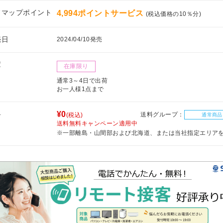
フマップポイント
4,994ポイントサービス
(税込価格の10％分)
売日
2024/04/10発売
庫
在庫限り
通常3～4日で出荷
お一人様1点まで
料
¥0
送料グループ：
(税込)
通常商品
送料無料キャンペーン適用中
※一部離島・山間部および北海道、または当社指定エリア