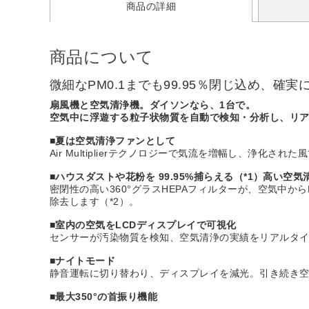
商品の詳細
商品について
微細なPM0.1までも99.95％閉じ込め、確
扇風機と空気清浄機。ダイソンなら、1台で。
空気中に浮遊する粒子状物質を自動で検知・分析し、リ
■夏は空気清浄ファンとして
Air Multiplierテクノロジーで気流を増幅し、浄化され
■ハウスダストや花粉を 99.95%捕らえる（*1）高い空気
密閉性の高い360°グラスHEPAフィルターが、空気中か
除去します（*2）。
■室内の空気をLCDディスプレイで可視化
センサーが汚染物質を検知、空気清浄の実績をリアルタ
■ナイトモード
静音運転に切り替わり、ディスプレイを減光。引き続き
■最大350°の首振り機能