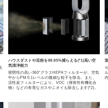
ハウスダストや花粉を99.95%捕らえる(*1)高い空
気清浄能力
化
密閉性の高い360°グラスHEPAフィルターが、空気
中からPM 0.1レベルの微細な粒子を除去。また、
活性炭フィルターにより、VOC（揮発性有機化合
物）などの有害なガスやニオイも除去します(*2)。