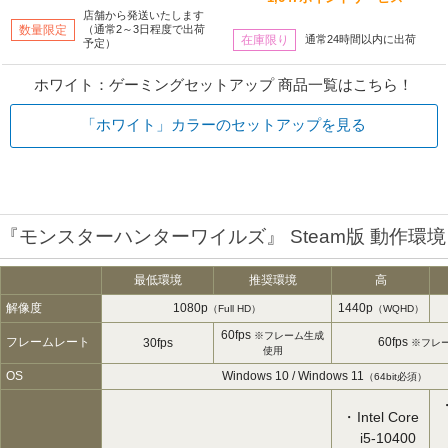
店舗から発送いたします
数量限定
（通常2～3日程度で出荷
在庫限り
通常24時間以内に出荷
予定）
ホワイト：ゲーミングセットアップ 商品一覧はこちら！
「ホワイト」カラーのセットアップを見る
『モンスターハンターワイルズ』 Steam版 動作環境
最低環境
推奨環境
高
解像度
1080p
1440p
（Full HD）
（WQHD）
60fps
※フレーム生成
フレームレート
60fps
30fps
※フレ
使用
OS
Windows 10 / Windows 11
（64bit必須）
Intel Core
i5-10400