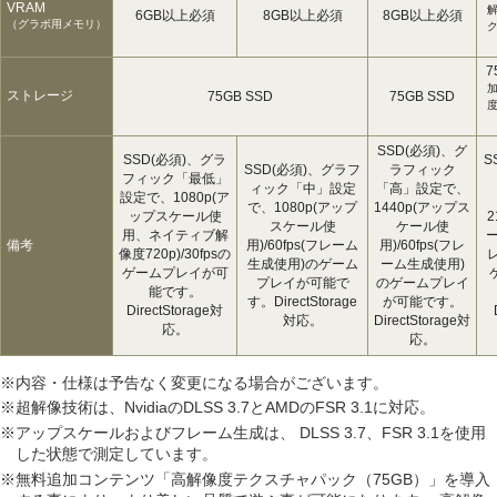
VRAM
6GB以上必須
8GB以上必須
8GB以上必須
（グラボ用メモリ）
ク
7
ストレージ
75GB SSD
75GB SSD
SSD(必須)、グ
SSD(必須)、グラ
S
SSD(必須)、グラフ
ラフィック
フィック「最低」
ィック「中」設定
「高」設定で、
設定で、1080p(ア
で、1080p(アップ
1440p(アップス
ップスケール使
2
スケール使
ケール使
用、ネイティブ解
ー
備考
用)/60fps(フレーム
用)/60fps(フレ
像度720p)/30fpsの
生成使用)のゲーム
ーム生成使用)
ゲームプレイが可
プレイが可能で
のゲームプレイ
能です。
す。DirectStorage
が可能です。
DirectStorage対
対応。
DirectStorage対
応。
応。
※内容・仕様は予告なく変更になる場合がございます。
※超解像技術は、NvidiaのDLSS 3.7とAMDのFSR 3.1に対応。
※アップスケールおよびフレーム生成は、 DLSS 3.7、FSR 3.1を使用
した状態で測定しています。
※無料追加コンテンツ「高解像度テクスチャパック（75GB）」を導入