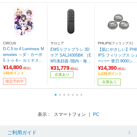
CIRCUS
サロニア
PHILIPS(フィリップス)
D.C.5 to 4 Luminous M
EMSリフトブラシ 3D
【肌にやさしい】PHI
emories ～ダ・カーポ
ケア SAL24305BK ［E
IPS フィリップス シ
5 トゥ 4～ ルミナスメ
MS美顔器 /国内・海外
ーバー 替刃 9000シリ
モリーズ 豪華限定版
¥14,800
対応］
ーズ＆コンパクトシ
¥31,779
¥14,390
(税込)
(税込)
(税込)
【PCゲームソフト】
ーバー 2年分（デュア
148ポイント
1,439ポイント
在庫あり
ルスティールプレシ
限定予約中
在庫あり
ョン刃） ブラック S
92/51 [外刃+内刃セッ
ト] SH92/51
表示： スマートフォン ｜
PC
ご利用ガイド