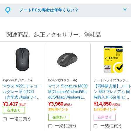
ノートPCの寿命は何年くらい？
関連商品、純正アクセサリー、消耗品
logicool(ロジクール)
logicool(ロジクール)
ノートンライフロック
Norton Lifelock
マウス M221 チャコー
マウス Signature M650
【同時購入版】ノー
ルグレー M221CG
M(Chrome/Android/iPa
ン 360 プレミアム 同
［光学式 /無線(ワイヤ
dOS/Mac/Windows11
時購入3年5台版 ビッ
レス) /3ボタン /USB］
対応) グラファイト M6
クカメラグループ専
¥1,417
¥3,960
¥14,850
(税込)
(税込)
(税込)
50MGR ［光学式 /無線
［Win・Mac・Androi
396ポイント
1,485ポイント
在庫あり
(ワイヤレス) /5ボタン
d・iOS用］
在庫あり
在庫限り
一緒に買う
/Bluetooth・USB］
一緒に買う
一緒に買う