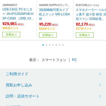
JAPANNEXT
SANWA SUPPLY(サンワサ
ELECOM(エレコム)
プライ)
USB-C対応 PCモニタ
3段階横幅可変タイプ
スマホクーラー ペル
ー JN-IPS292WFHD-H
机上ラック MR-LC804
ェ素子 超小型 静音 
SP-C65W ［29型 /Ultr
W
却ファン USB給電式
aWide FHD(2560×108
¥29,981
熱吸収最大約-18℃ 【
¥5,220
¥2,170
(税込)
(税込)
(税込)
0） /ワイド /75Hz］
4.7~7.0インチ iPhone
300ポイント
522ポイント
217ポイント
Android 各種対応 】 
在庫あり
在庫あり
在庫あり
マホゲーム 動画視聴
撮影 モバピタッCool
ホワイト P-CLPL01W
H
表示： スマートフォン ｜
PC
ご利用ガイド
買取お申し込み
訪問・店頭サポート