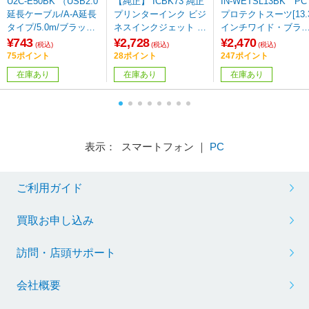
U2C-E50BK （USB2.0
【純正】 ICBK73 純正
IN-WETSL13BK PC
延長ケーブル/A-A延長
プリンターインク ビジ
プロテクトスーツ[13.
タイプ/5.0m/ブラッ
ネスインクジェット ブ
インチワイド・ブラ
ク） 【864】
ラック
ク]
¥743
¥2,728
¥2,470
(税込)
(税込)
(税込)
75ポイント
28ポイント
247ポイント
在庫あり
在庫あり
在庫あり
表示： スマートフォン ｜
PC
ご利用ガイド
買取お申し込み
訪問・店頭サポート
会社概要