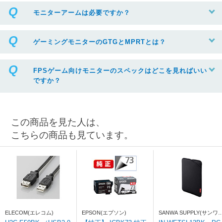
モニターアームは必要ですか？
ゲーミングモニターのGTGとMPRTとは？
FPSゲーム向けモニターのスペックはどこを見ればいい
ですか？
この商品を見た人は、
こちらの商品も見ています。
ELECOM(エレコム)
EPSON(エプソン)
SANWA SUPPLY(サンワ
プライ)