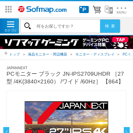
トップ
＞
液晶モニター・周辺機器
＞
モニター・ディスプレイ
＞
PCモ
JAPANNEXT
PCモニター ブラック JN-IPS2709UHDR ［27
型 /4K(3840×2160） /ワイド /60Hz］ 【864】