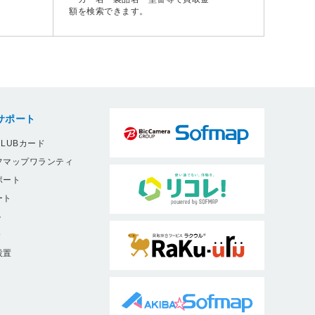
額を検索できます。
サポート
LUBカード
フマップワランティ
ポート
ート
ト
9
設置