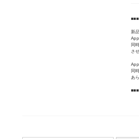
■■
新
Ap
同
さ
Ap
同
あ
■■■