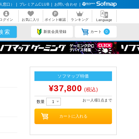
人窓口）
|
プレミアムCLUB
|
お問い合わせ
|
ログイン
お気に入り
ポイント確認
ランキング
Language
新規会員登録
カート
0
ソフマップ特価
¥37,800
(税込)
お一人様1点まで
数量