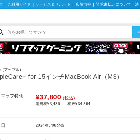
約
|
ご利用ガイド
|
サービス＆サポート
|
店舗情報
|
請求書払いについて（法
le(アップル)
pleCare+ for 15インチMacBook Air（M3）
フマップ特価
¥37,800
(税込)
消費税¥3,436
税抜¥34,364
売日
2024/03/08発売