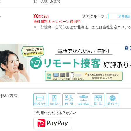
庫
お一人様1点まで
料
¥0
送料グループ：
(税込)
通常商品
送料無料キャンペーン適用中
※一部離島・山間部および北海道、または当社指定エリア
支払い方法
ご利用いただけるPay払い