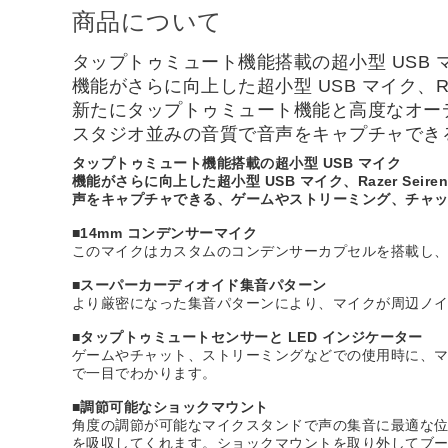
商品について
タップトゥミュート機能搭載の超小型 USB 
機能がさらに向上した超小型 USB マイク、Razer
新たにタップトゥミュート機能と高度なオー
スタジオ並みの音質で音声をキャプチャでき
タップトゥミュート機能搭載の超小型 USB マイク
機能がさらに向上した超小型 USB マイク、Razer S
声をキャプチャできる、ゲームやストリーミング、チャ
■14mm コンデンサーマイク
このマイクはカスタムのコンデンサーカプセルを搭載し
■スーパーカーディオイド集音パターン
より厳密になった集音パターンにより、マイクが周辺ノ
■タップトゥミュートセンサーと LED インジケーター
ゲームやチャット、ストリーミングなどでの使用時に、マ
で一目でわかります。
■調節可能なショックマウント
角度の調節が可能なマイクスタンドで声の集音に最適な
を吸収してくれます。ショックマウントを取り外してブ