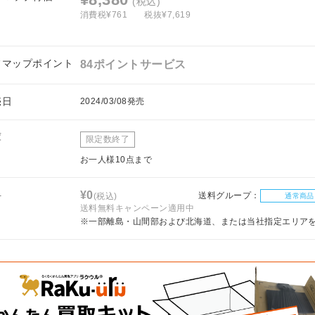
(税込)
消費税¥761
税抜¥7,619
フマップポイント
84ポイントサービス
売日
2024/03/08発売
庫
限定数終了
お一人様10点まで
料
¥0
送料グループ：
(税込)
通常商品
送料無料キャンペーン適用中
※一部離島・山間部および北海道、または当社指定エリア