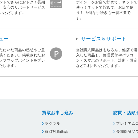
ントでさらにおトク！長期
ポイントをお店で貯めて、ネットで
、安心のサポートサービス
使う！ネットで貯めて、お店で使
いただけます。
う！ 面倒な手続きも一切不要で
す。
ュー
サービス＆サポート
ただいた商品の感想やご意
当社購入商品はもちろん、他店で購
稿ください。掲載されたお
入した商品も、修理受付やパソコ
ソフマップポイントをプレ
ン・スマホのサポート、診断・設定
たします。
などご利用いただけます。
買取お申し込み
訪問・店頭
ラクウル
プレミアムC
買取対象商品
長期保証ソ