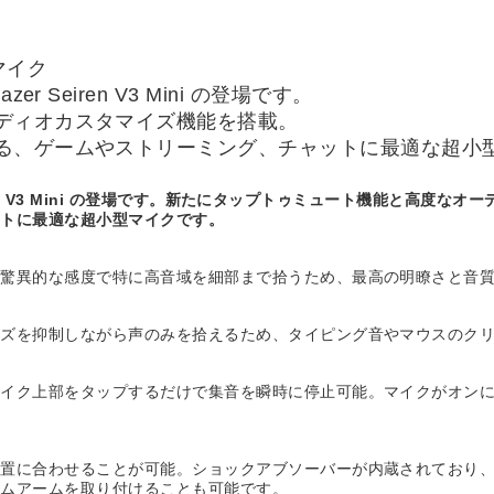
マイク
 Seiren V3 Mini の登場です。
ディオカスタマイズ機能を搭載。
る、ゲームやストリーミング、チャットに最適な超小
eiren V3 Mini の登場です。新たにタップトゥミュート機能と高
ットに最適な超小型マイクです。
、驚異的な感度で特に高音域を細部まで拾うため、最高の明瞭さと音
イズを抑制しながら声のみを拾えるため、タイピング音やマウスのク
イク上部をタップするだけで集音を瞬時に停止可能。マイクがオンにな
位置に合わせることが可能。ショックアブソーバーが内蔵されており
ームアームを取り付けることも可能です。