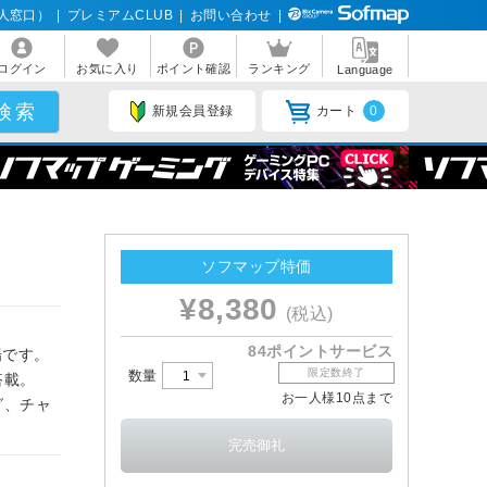
人窓口）
|
プレミアムCLUB
|
お問い合わせ
|
ログイン
お気に入り
ポイント確認
ランキング
Language
新規会員登録
カート
0
ソフマップ特価
¥8,380
(税込)
84ポイントサービス
登場です。
限定数終了
数量
搭載。
お一人様10点まで
グ、チャ