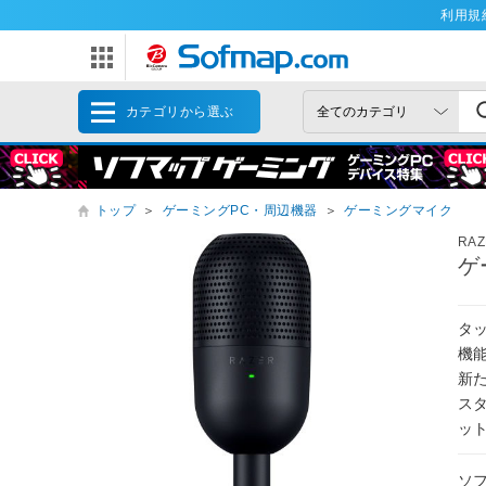
利用規
カテゴリから選ぶ
トップ
＞
ゲーミングPC・周辺機器
＞
ゲーミングマイク
RA
ゲー
タ
機能
新
ス
ッ
ソ