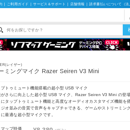
約
|
ご利用ガイド
|
サービス＆サポート
|
店舗情報
|
請求書払いについて（法
ZER(レイザー)
ミングマイク Razer Seiren V3 Mini
ップトゥミュート機能搭載の超小型 USB マイク
がさらに向上した超小型 USB マイク、Razer Seiren V3 Mini の
たにタップトゥミュート機能と高度なオーディオカスタマイズ機能を
タジオ並みの音質で音声をキャプチャできる、ゲームやストリーミン
トに最適な超小型マイクです。
フマップ特価
¥8,380