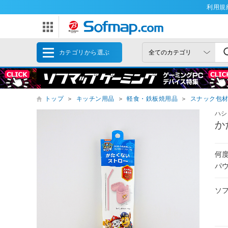
利用規
カテゴリから選ぶ
トップ
＞
キッチン用品
＞
軽食・鉄板焼用品
＞
スナック包
ハシ
か
何
パ
ソ