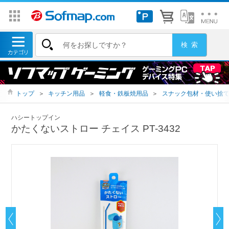
トップ
＞
キッチン用品
＞
軽食・鉄板焼用品
＞
スナック包材・使い捨
ハシートップイン
かたくないストロー チェイス PT-3432