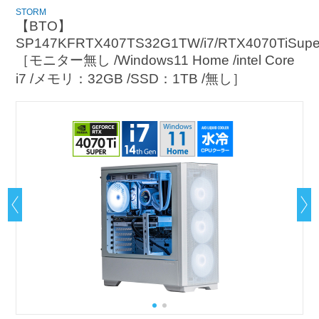
STORM
【BTO】
SP147KFRTX407TS32G1TW/i7/RTX4070TiSuper
［モニター無し /Windows11 Home /intel Core
i7 /メモリ：32GB /SSD：1TB /無し］